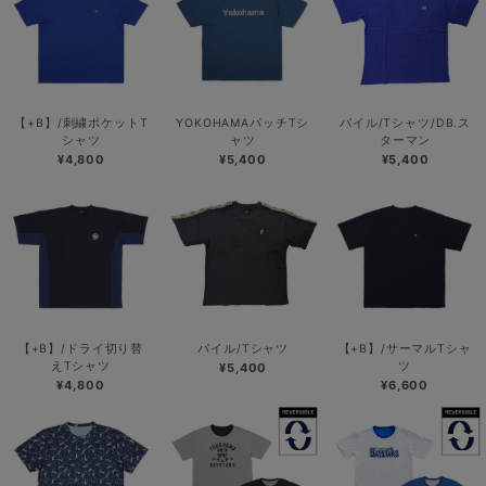
【+B】/刺繍ポケットT
YOKOHAMAパッチTシ
パイル/Tシャツ/DB.ス
シャツ
ャツ
ターマン
¥4,800
¥5,400
¥5,400
【+B】/ドライ切り替
パイル/Tシャツ
【+B】/サーマルTシャ
えTシャツ
ツ
¥5,400
¥4,800
¥6,600