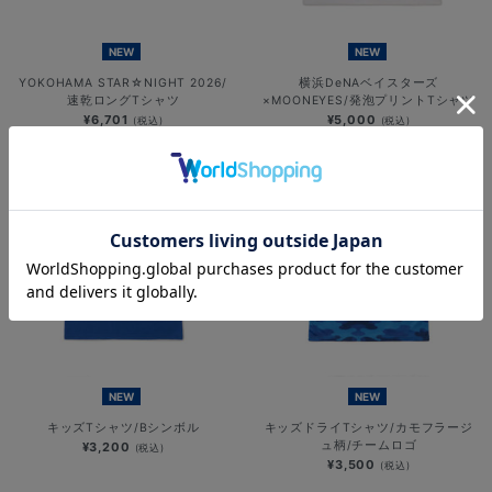
NEW
NEW
YOKOHAMA STAR☆NIGHT 2026/
横浜DeNAベイスターズ
速乾ロングTシャツ
×MOONEYES/発泡プリントTシャツ
¥6,701
¥5,000
(税込)
(税込)
NEW
NEW
キッズTシャツ/Bシンボル
キッズドライTシャツ/カモフラージ
ュ柄/チームロゴ
¥3,200
(税込)
¥3,500
(税込)