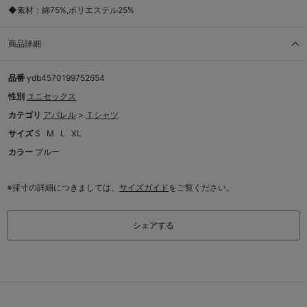
◆素材：綿75%,ポリエステル25%
商品詳細
品番
ydb4570199752654
性別
ユニセックス
カテゴリ
アパレル
>
Ｔシャツ
サイズ
S
M
L
XL
カラー
ブルー
※採寸の詳細につきましては、
サイズガイド
をご覧ください。
シェアする