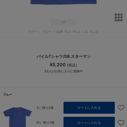
サ
1
/7
カラー：ブルー
/
在庫
S:△
M:△
L:△
XL:△
パイルTシャツ/DB.スターマン
¥5,200
(税込)
53
人がお気に入りに登録中
ブルー
カートに入れる
S /
残り2個
カートに入れる
M /
残り3個