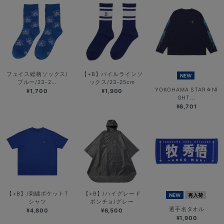
フェイス総柄ソックス/
【+B】パイルラインソ
NEW
ブルー/23-2...
ックス/23-25cm
YOKOHAMA STAR☆NI
¥1,700
¥1,900
GHT...
¥6,701
【+B】/刺繍ポケットT
【+B】/ハイグレード
NEW
再入荷
シャツ
ポンチョ/グレー
選手名タオル
¥4,800
¥6,500
¥1,900