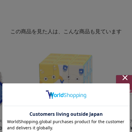
この商品を見た人は、こんな商品も見ています
/DB.スターマン
6面パズル/DB.スターマン＆DB.キ...
ミニフォトア
0
¥2,200