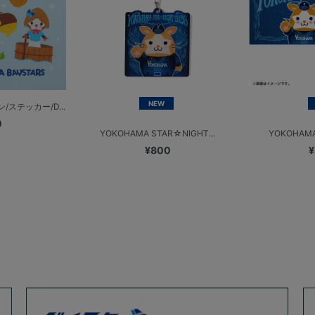
NEW
ステッカー/D...
0
YOKOHAMA STAR☆NIGHT...
YOKOHAMA
¥800
¥