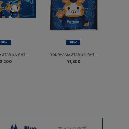
NEW
NEW
 STAR☆NIGHT...
YOKOHAMA STAR☆NIGHT...
2,200
¥1,300