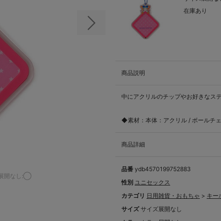
在庫あり
次の画像
商品説明
中にアクリルのチップやお好きなステ
◆素材：本体：アクリル / ボールチ
商品詳細
品番
ydb4570199752883
展開なし:◯
性別
ユニセックス
カテゴリ
日用雑貨・おもちゃ
>
キー
サイズ
サイズ展開なし