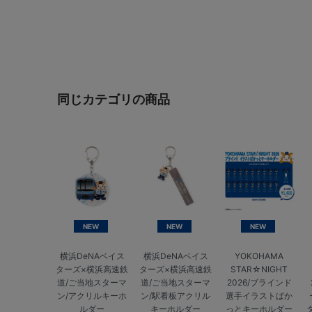
同じカテゴリの商品
NEW
NEW
NEW
横浜DeNAベイス
横浜DeNAベイス
YOKOHAMA
ターズ×横浜高速鉄
ターズ×横浜高速鉄
STAR☆NIGHT
道/ご当地スターマ
道/ご当地スターマ
2026/ブラインド
ン/アクリルキーホ
ン/駅看板アクリル
選手イラストぱか
ルダー
キーホルダー
っとキーホルダー