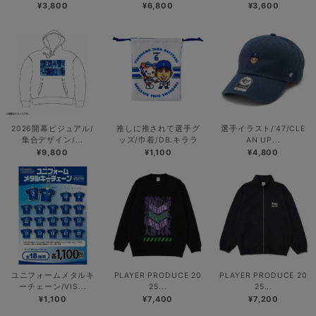
¥3,800
¥6,800
¥3,600
2026開幕ビジュアル/
推しに推されて選手グ
選手イラスト/’47/CLE
集合デザイン/...
ッズ/巾着/DB.キララ
AN UP...
¥9,800
¥1,100
¥4,800
ユニフォームメタルキ
PLAYER PRODUCE 20
PLAYER PRODUCE 20
ーチェーン/VIS...
25...
25...
¥1,100
¥7,400
¥7,200