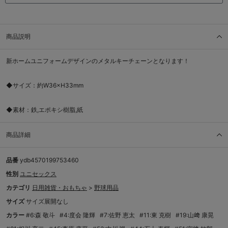
商品説明
新ホームユニフォームデザインのメタルキーチェーンとなります！
◆サイズ：約W36×H33mm
◆素材：鉄,エポキシ樹脂,紙
商品詳細
品番
ydb4570199753460
性別
ユニセックス
カテゴリ
日用雑貨・おもちゃ
>
野球用品
サイズ
サイズ展開なし
カラー
#6:森 敬斗
#4:度会 隆輝
#7:佐野 恵太
#11:東 克樹
#19:山﨑 康晃