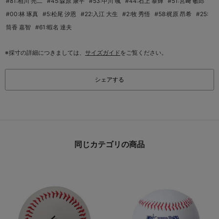
#81:相川 亮二
#45:森原 康平
#53:中川 颯
#44:石上 泰輝
#51:宮﨑 敏郎
#00:林 琢真
#5:松尾 汐恩
#22:入江 大生
#2:牧 秀悟
#58:梶原 昂希
#25:
筒香 嘉智
#61:蝦名 達夫
※採寸の詳細につきましては、
サイズガイド
をご覧ください。
シェアする
同じカテゴリの商品