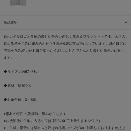
商品説明
Bシンボルロゴと星柄の優しい色合いのおくるみ＆ブランケットです。太さの
異なる糸を巧みに組み合わせた生地を6層に重ね1枚にしています。洗うほどに
空気を含み,使い込むほど柔らかく,肌になじんでふんわり優しい風合いに育ち
ます。
◆サイズ：約67×78cm
◆素材：綿100％
◆対象年齢：0～6歳
※素材の特性上,洗濯時に縮みが生じます。
※お洗濯後に生地に入るシワは,製品の加工上発生するシワです。
※「生成」部分には綿カスと呼ばれる黒いツブが糸に付着しておりますが,もと