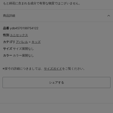
もと綿花に含まれる成分で有害な物質ではございません。
商品詳細
品番
ydb4570199754122
性別
ユニセックス
カテゴリ
アパレル
>
キッズ
サイズ
サイズ展開なし
カラー
カラー展開なし
※採寸の詳細につきましては、
サイズガイド
をご覧ください。
シェアする