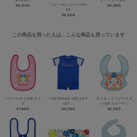
＆CHAPY
ビースタイ/BA...
ベビーロンパース/HO
¥2,000
¥2,000
ME
¥4,300
この商品を買った人は、こんな商品も買っています
ベビースタイ/DB.キラ
YOKOHAMA GIRLS☆F
ダイカットベビースタ
ラ
EST...
イ/DB.スターマン
¥1,800
¥4,300
¥2,200