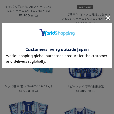
キッズ甚平/花火/DB.スターマン＆
SOLD OUT
DB.キララ＆BART＆CHAPY/M
キッズ甚平/お面屋さん/DB.スターマ
¥7,700
(税込)
ン＆DB.キララ＆BART＆CHAPY/S
¥7,000
(税込)
キッズ甚平/花火/BART＆CHAPY/S
ベビースタイ/野球未来創造
¥7,000
¥1,800
(税込)
(税込)