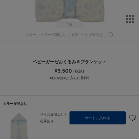
サ
1
/6
カラー：カラー展開なし
/
在庫
サイズ展開なし:◯
ベビーガーゼおくるみ＆ブランケット
¥6,500
(税込)
30
人がお気に入りに登録中
カラー展開なし
サイズ展開なし /
カートに入れる
在庫あり