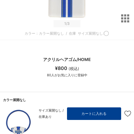
サ
1
/3
カラー：カラー展開なし
/
在庫
サイズ展開なし:◯
アクリルヘアゴム/HOME
¥800
(税込)
80
人がお気に入りに登録中
カラー展開なし
サイズ展開なし /
カートに入れる
在庫あり