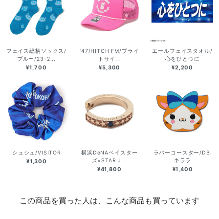
フェイス総柄ソックス/
’47/HITCH FM/ブライ
エールフェイスタオル/
ブルー/23-2...
トサイ...
心をひとつに
¥1,700
¥5,300
¥2,200
シュシュ/VISITOR
横浜DeNAベイスター
ラバーコースター/DB.
ズ×STAR J...
キララ
¥1,300
¥41,800
¥1,400
この商品を買った人は、こんな商品も買っています