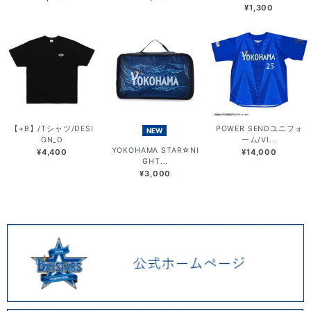
¥1,300
【+B】/Tシャツ/DESI
POWER SENDユニフォ
NEW
GN_D
ーム/VI...
YOKOHAMA STAR☆NI
¥4,400
¥14,000
GHT...
¥3,000