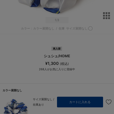
サ
1
/3
カラー：カラー展開なし
/
在庫
サイズ展開なし:◯
再入荷
シュシュ/HOME
¥1,300
(税込)
268
人がお気に入りに登録中
カラー展開なし
サイズ展開なし /
カートに入れる
在庫あり