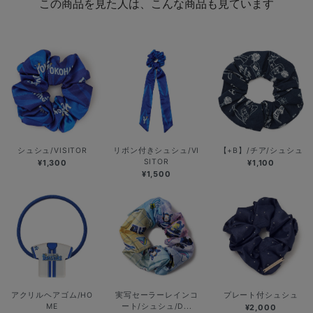
この商品を見た人は、こんな商品も見ています
シュシュ/VISITOR
リボン付きシュシュ/VI
【+B】/チア/シュシュ
SITOR
¥1,300
¥1,100
¥1,500
アクリルヘアゴム/HO
実写セーラーレインコ
プレート付シュシュ
ME
ート/シュシュ/D...
¥2,000