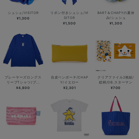
シュシュ/VISITOR
リボン付きシュシュ/VI
BART＆CHAPYの夏休
SITOR
み/シュシュ
¥1,300
¥1,500
¥1,300
プレーヤーズロングス
合皮ペンポーチ/CHAP
クリアファイル2枚組/
リーブTシャツ/ブ...
Y/イエロー
総柄/DB.スターマン
¥4,800
¥2,301
¥700