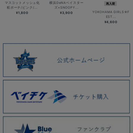
マスコットメッシュ化
横浜DeNAベイスター
再入荷
粧ポーチ/ピンク/...
ズ×SNOOPY...
YOKOHAMA GIRLS☆F
¥1,800
¥3,900
EST...
¥4,600