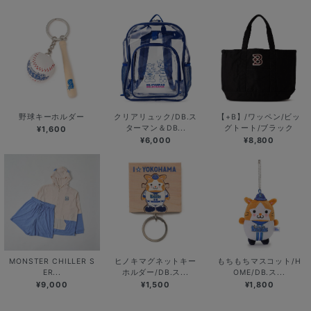
野球キーホルダー
クリアリュック/DB.ス
【+B】/ワッペン/ビッ
ターマン＆DB...
グトート/ブラック
¥1,600
¥6,000
¥8,800
MONSTER CHILLER S
ヒノキマグネットキー
もちもちマスコット/H
ER...
ホルダー/DB.ス...
OME/DB.ス...
¥9,000
¥1,500
¥1,800