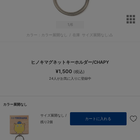
サ
1
/6
カラー：カラー展開なし
/
在庫
サイズ展開なし:△
ヒノキマグネットキーホルダー/CHAPY
¥1,500
(税込)
24
人がお気に入りに登録中
カラー展開なし
サイズ展開なし /
カートに入れる
残り2個