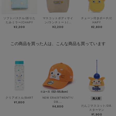
ソフトパステル/折りた
マスコットボディサイ
チェーン付きポーチ/C
たみミラー/CHAPY
ン/ランチトート/...
HAPY
¥2,200
¥2,200
¥2,800
この商品を買った人は、こんな商品も買っています
クリアボトル/BART
NEW ERA/9TWENTY/
再入荷
DB....
¥1,800
だんごマスコット/DB.
¥4,800
スターマン
¥1,900