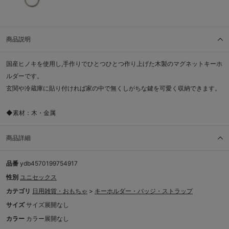
商品説明
国産ヒノキを使用し,手作りでひとつひとつ作り上げた木製のマグネットキーホ
ルダーです。
玄関や冷蔵庫に貼り付ければ家の中で無くしがちな鍵を可愛く収納できます。
◆素材：木・金属
商品詳細
品番
ydb4570199754917
性別
ユニセックス
カテゴリ
日用雑貨・おもちゃ
>
キーホルダー・バッジ・ストラップ
サイズ
サイズ展開なし
カラー
カラー展開なし