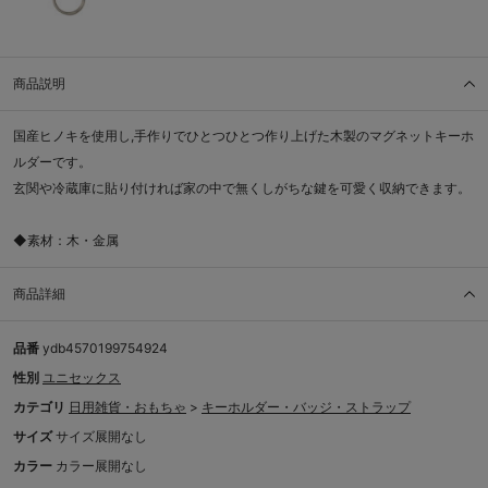
商品説明
国産ヒノキを使用し,手作りでひとつひとつ作り上げた木製のマグネットキーホ
ルダーです。
玄関や冷蔵庫に貼り付ければ家の中で無くしがちな鍵を可愛く収納できます。
◆素材：木・金属
商品詳細
品番
ydb4570199754924
性別
ユニセックス
カテゴリ
日用雑貨・おもちゃ
>
キーホルダー・バッジ・ストラップ
サイズ
サイズ展開なし
カラー
カラー展開なし