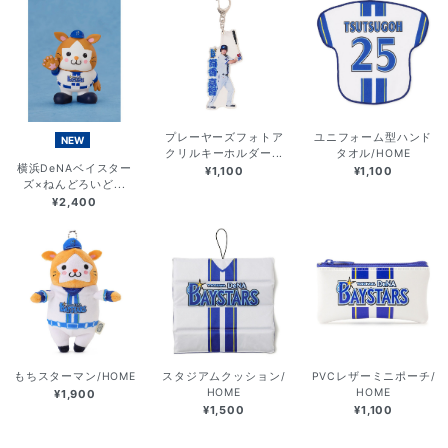
プレーヤーズフォトア
ユニフォーム型ハンド
NEW
クリルキーホルダー...
タオル/HOME
横浜DeNAベイスター
¥1,100
¥1,100
ズ×ねんどろいど...
¥2,400
もちスターマン/HOME
スタジアムクッション/
PVCレザーミニポーチ/
HOME
HOME
¥1,900
¥1,500
¥1,100