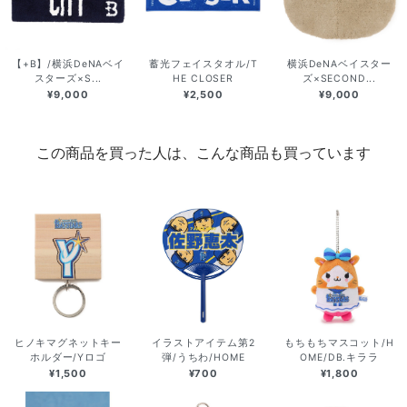
【+B】/横浜DeNAベイ
蓄光フェイスタオル/T
横浜DeNAベイスター
スターズ×S...
HE CLOSER
ズ×SECOND...
¥9,000
¥2,500
¥9,000
この商品を買った人は、こんな商品も買っています
ヒノキマグネットキー
イラストアイテム第2
もちもちマスコット/H
ホルダー/Yロゴ
弾/うちわ/HOME
OME/DB.キララ
¥1,500
¥700
¥1,800