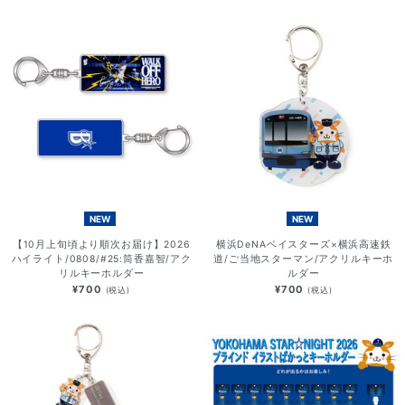
NEW
NEW
【10月上旬頃より順次お届け】2026
横浜DeNAベイスターズ×横浜高速鉄
ハイライト/0808/#25:筒香嘉智/アク
道/ご当地スターマン/アクリルキーホ
リルキーホルダー
ルダー
¥700
¥700
(税込)
(税込)