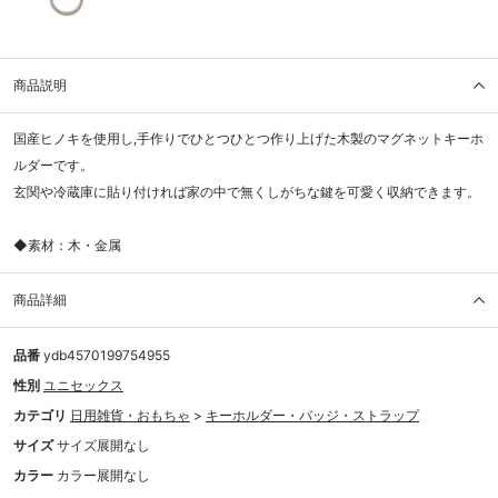
商品説明
国産ヒノキを使用し,手作りでひとつひとつ作り上げた木製のマグネットキーホ
ルダーです。
玄関や冷蔵庫に貼り付ければ家の中で無くしがちな鍵を可愛く収納できます。
◆素材：木・金属
商品詳細
品番
ydb4570199754955
性別
ユニセックス
カテゴリ
日用雑貨・おもちゃ
>
キーホルダー・バッジ・ストラップ
サイズ
サイズ展開なし
カラー
カラー展開なし