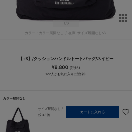
サ
1
/6
カラー：カラー展開なし
/
在庫
サイズ展開なし:△
【+B】/クッションハンドルトートバッグ/ネイビー
¥8,800
(税込)
122
人がお気に入りに登録中
カラー展開なし
サイズ展開なし /
カートに入れる
残り8個