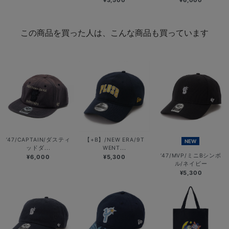
¥3,500
¥6,000
この商品を買った人は、こんな商品も買っています
’47/CAPTAIN/ダスティ
【+B】/NEW ERA/9T
NEW
ッドダ...
WENT...
’47/MVP/ミニBシンボ
¥6,000
¥5,300
ル/ネイビー
¥5,300