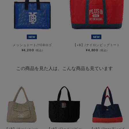
NEW
NEW
メッシュトート/YDBロゴ
【+B】/ナイロンビッグトート
¥4,200
¥4,800
(税込)
(税込)
この商品を見た人は、こんな商品も見ています
【+B】/クッションハ
【+B】/ワッペン/ビッ
【+B】/2wayアンパイ