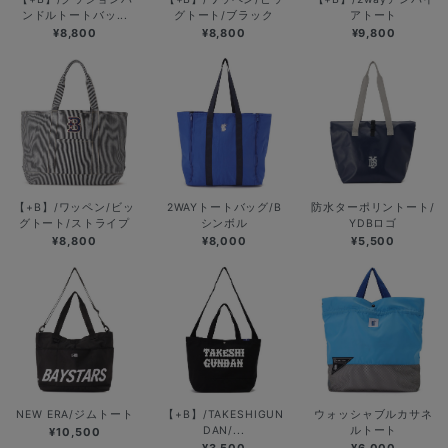
ンドルトートバッ...
グトート/ブラック
アトート
¥8,800
¥8,800
¥9,800
【+B】/ワッペン/ビッ
2WAYトートバッグ/B
防水ターポリントート/
グトート/ストライプ
シンボル
YDBロゴ
¥8,800
¥8,000
¥5,500
NEW ERA/ジムトート
【+B】/TAKESHIGUN
ウォッシャブルカサネ
DAN/...
ルトート
¥10,500