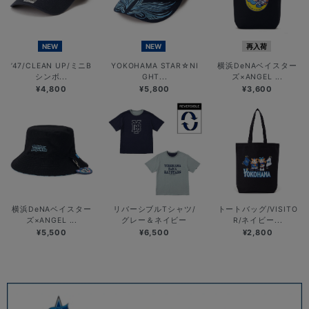
NEW
NEW
再入荷
’47/CLEAN UP/ミニB
YOKOHAMA STAR☆NI
横浜DeNAベイスター
シンボ...
GHT...
ズ×ANGEL ...
¥4,800
¥5,800
¥3,600
横浜DeNAベイスター
リバーシブルTシャツ/
トートバッグ/VISITO
ズ×ANGEL ...
グレー＆ネイビー
R/ネイビー...
¥5,500
¥6,500
¥2,800