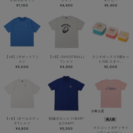
オル/DB.キララ
シャツ
ネイビー
¥1,100
¥4,400
¥5,400
【+B】/ガゼットＴシ
【+B】/SHOOTBALL/
ランチボックス3個セッ
ャツ
Tシャツ
ト/DB.スター...
¥5,000
¥4,800
¥2,000
【+B】/ボールステッ
刺繍ポロシャツ/BART
再入荷
チTシャツ
＆CHAPY
マスコットボディサイ
¥4,800
¥5,500
ン/Tシャツ/ピン...