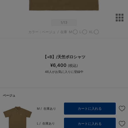
サ
1
/13
カラー：ベージュ
/
在庫
M:◯
L:◯
XL:◯
【+B】/天竺ポロシャツ
¥6,400
(税込)
46
人がお気に入りに登録中
ベージュ
カートに入れる
M /
在庫あり
カートに入れる
L /
在庫あり