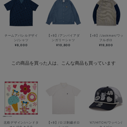
チームアパレルデザイ
【+B】/アンパイアダ
【+B】/Jackman/ワッ
ン/シャツ
ンガリーシャツ
フルポロ
¥8,000
¥10,800
¥19,800
この商品を買った人は、こんな商品も買っています
北欧デザイン/ハンドタ
【+B】/ロゴ刺繍ポロ
’47/HITCH/ワッペン/