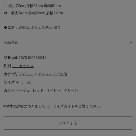
L...着丈72cm,身幅57cm,肩幅50cm
XL...着丈74cm,身幅59cm,肩幅52cm
◆素材：綿60%,ポリエステル40%
商品詳細
品番
ydb4570199755242
性別
ユニセックス
カテゴリ
アパレル
>
アパレル：その他
サイズ
M
L
XL
カラー
ベージュ
レッド
ネイビー
グリーン
※採寸の詳細につきましては、
サイズガイド
をご覧ください。
シェアする