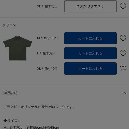
再入荷リクエスト
XL /
在庫なし
グリーン
カートに入れる
M /
残り10個
カートに入れる
L /
在庫あり
カートに入れる
XL /
残り10個
商品説明
プラスビーオリジナルの天竺ポロシャツです。
◆サイズ：
M...着丈70cm,身幅55cm,肩幅48cm