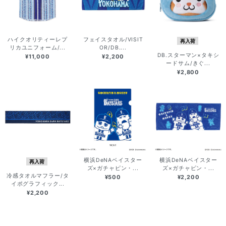
ハイクオリティーレプ
フェイスタオル/VISIT
再入荷
リカユニフォーム/...
OR/DB....
DB.スターマン×タキシ
¥11,000
¥2,200
ードサム/きぐ...
¥2,800
横浜DeNAベイスター
横浜DeNAベイスター
再入荷
ズ×ガチャピン・...
ズ×ガチャピン・...
冷感タオルマフラー/タ
¥500
¥2,200
イポグラフィック...
¥2,200