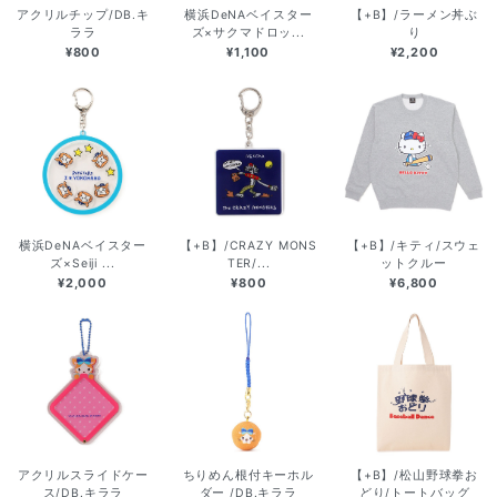
アクリルチップ/DB.キ
横浜DeNAベイスター
【+B】/ラーメン丼ぶ
ララ
ズ×サクマドロッ...
り
¥800
¥1,100
¥2,200
横浜DeNAベイスター
【+B】/CRAZY MONS
【+B】/キティ/スウェ
ズ×Seiji ...
TER/...
ットクルー
¥2,000
¥800
¥6,800
アクリルスライドケー
ちりめん根付キーホル
【+B】/松山野球拳お
ス/DB.キララ
ダー /DB.キララ
どり/トートバッグ