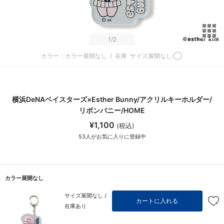
サ
1
/2
カラー：カラー展開なし
/
在庫
サイズ展開なし:◯
横浜DeNAベイスターズ×Esther Bunny/アクリルキーホルダー/
リボンバニー/HOME
¥1,100
(税込)
53
人がお気に入りに登録中
カラー展開なし
サイズ展開なし /
カートに入れる
在庫あり