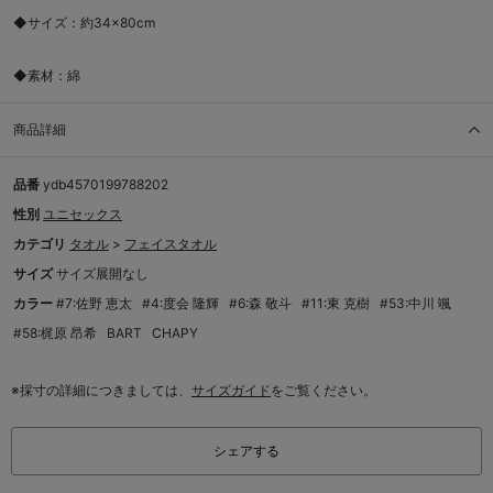
◆サイズ：約34×80cm
◆素材：綿
商品詳細
品番
ydb4570199788202
性別
ユニセックス
カテゴリ
タオル
>
フェイスタオル
サイズ
サイズ展開なし
カラー
#7:佐野 恵太
#4:度会 隆輝
#6:森 敬斗
#11:東 克樹
#53:中川 颯
#58:梶原 昂希
BART
CHAPY
※採寸の詳細につきましては、
サイズガイド
をご覧ください。
シェアする