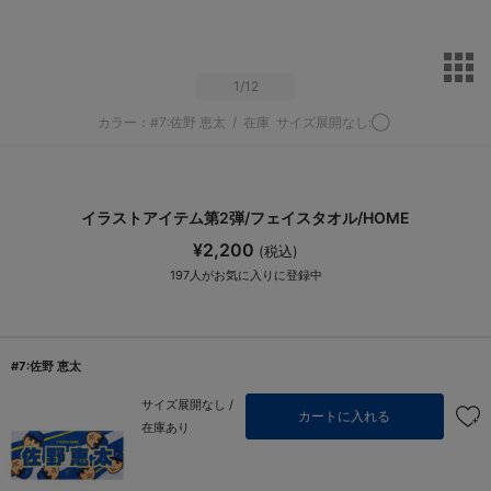
サ
1
/12
カラー：#7:佐野 恵太
/
在庫
サイズ展開なし:◯
イラストアイテム第2弾/フェイスタオル/HOME
¥2,200
(税込)
197
人がお気に入りに登録中
#7:佐野 恵太
サイズ展開なし /
カートに入れる
在庫あり