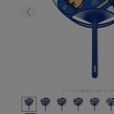
前の画像
カラー：#7:佐野 恵太
/
在庫
サイズ展