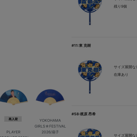
残り9個
#11:東 克樹
サイズ展開なし
在庫あり
#58:梶原 昂希
再入荷
YOKOHAMA
GIRLS☆FESTIVAL
2026/扇子
PLAYER
サイズ展開なし