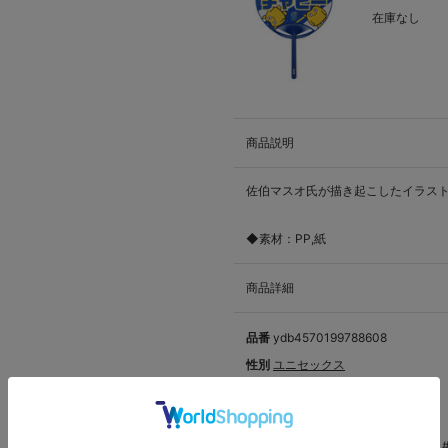
在庫なし
商品説明
佐伯マスオ氏が描き起こしたイラス
◆素材：PP,紙
商品詳細
品番
ydb4570199788608
性別
ユニセックス
カテゴリ
応援グッズ
>
扇子・団扇
サイズ
サイズ展開なし
カラー
#7:佐野 恵太
#4:度会 隆輝