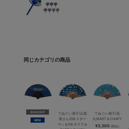
同じカテゴリの商品
SOLD OUT
てぬぐい扇子/お面
てぬぐい扇子/花
屋さん/DB.スター
火/BART＆CHAPY
NEW
マン＆DB.キララ＆
¥3,300
(税込)