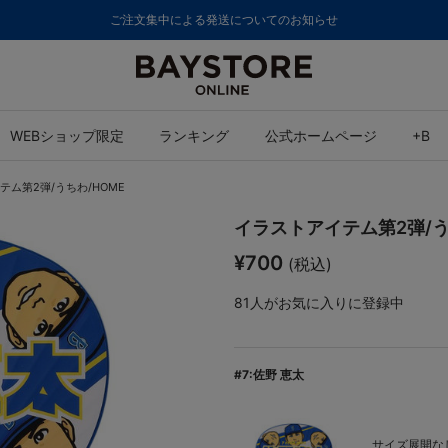
ご注文集中による発送についてのお知らせ
WEBショップ限定
ランキング
公式ホームページ
+B
テム第2弾/うちわ/HOME
イラストアイテム第2弾/う
¥700
(税込)
81
人がお気に入りに登録中
#7:佐野 恵太
サイズ展開なし