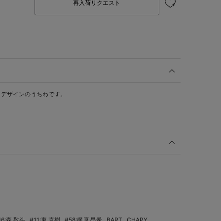
再入荷リクエスト
トデザインのうちわです。
#6:森 敬斗
#11:東 克樹
#58:梶原 昂希
BART
CHAPY