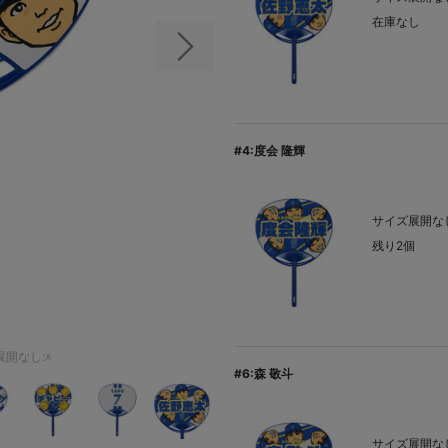
在庫なし
次の画像
#4:度会 隆輝
サイズ展開なし
残り2個
開なし:☓
#6:森 敬斗
サイズ展開なし