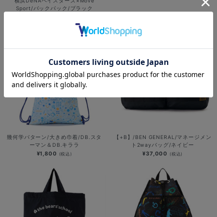
横浜DeNAベイスターズ×Move
Sport/バックパック/ブラック
¥14,800
(税込)
幾何学パターン/大きめ巾着/DB.スタ
【+B】/BEN GENERAL/マネージメン
ーマン＆DB.キララ
ト2wayバッグ/ネイビー
¥1,800
¥37,000
(税込)
(税込)