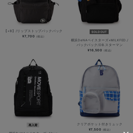
【+B】/リップストップバックパック
SOLD OUT
¥7,700
(税込)
横浜DeNAベイスターズ×MILKFED./
バックパック/DB.スターマン
¥16,500
(税込)
クリアポケット付きリュック
再入荷
¥7,500
(税込)