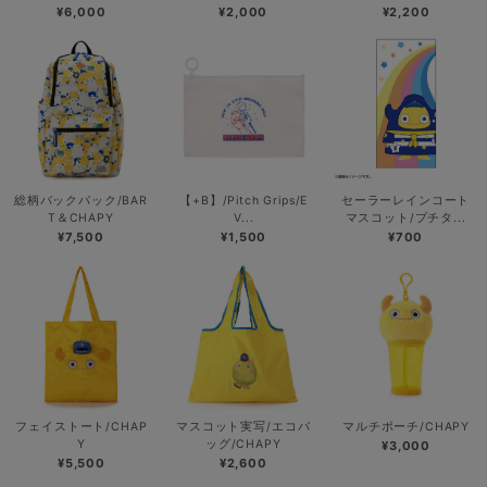
¥6,000
¥2,000
¥2,200
総柄バックパック/BAR
【+B】/Pitch Grips/E
セーラーレインコート
T＆CHAPY
V...
マスコット/プチタ...
¥7,500
¥1,500
¥700
フェイストート/CHAP
マスコット実写/エコバ
マルチポーチ/CHAPY
Y
ッグ/CHAPY
¥3,000
¥5,500
¥2,600