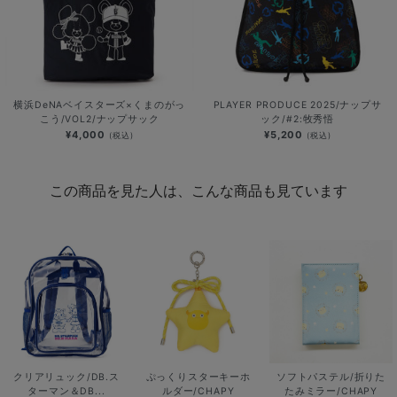
横浜DeNAベイスターズ×くまのがっ
PLAYER PRODUCE 2025/ナップサ
こう/VOL2/ナップサック
ック/#2:牧秀悟
¥4,000
¥5,200
(税込)
(税込)
この商品を見た人は、こんな商品も見ています
クリアリュック/DB.ス
ぷっくりスターキーホ
ソフトパステル/折りた
ターマン＆DB...
ルダー/CHAPY
たみミラー/CHAPY