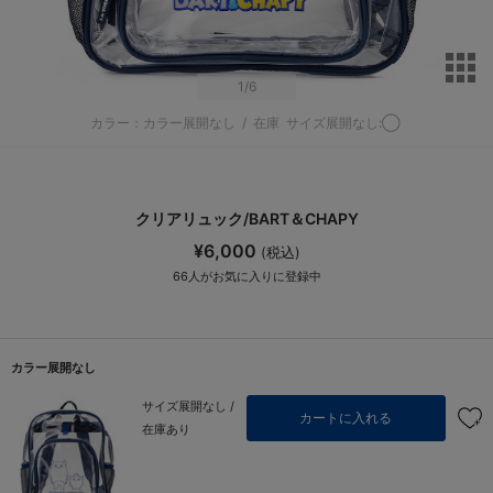
サ
1
/6
カラー：カラー展開なし
/
在庫
サイズ展開なし:◯
クリアリュック/BART＆CHAPY
¥6,000
(税込)
66
人がお気に入りに登録中
カラー展開なし
サイズ展開なし /
カートに入れる
在庫あり