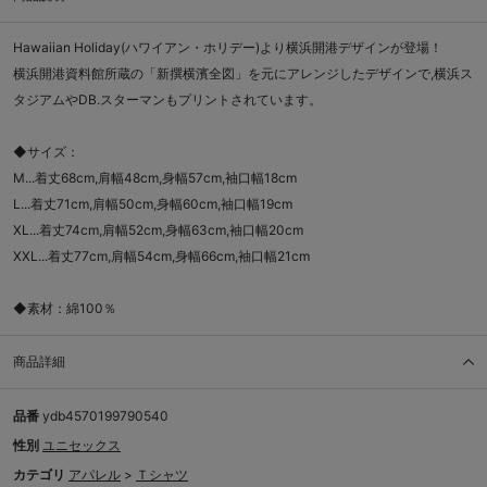
Hawaiian Holiday(ハワイアン・ホリデー)より横浜開港デザインが登場！
横浜開港資料館所蔵の「新撰横濱全図」を元にアレンジしたデザインで,横浜ス
タジアムやDB.スターマンもプリントされています。
◆サイズ：
M...着丈68cm,肩幅48cm,身幅57cm,袖口幅18cm
L...着丈71cm,肩幅50cm,身幅60cm,袖口幅19cm
XL...着丈74cm,肩幅52cm,身幅63cm,袖口幅20cm
XXL...着丈77cm,肩幅54cm,身幅66cm,袖口幅21cm
◆素材：綿100％
商品詳細
品番
ydb4570199790540
性別
ユニセックス
カテゴリ
アパレル
>
Ｔシャツ