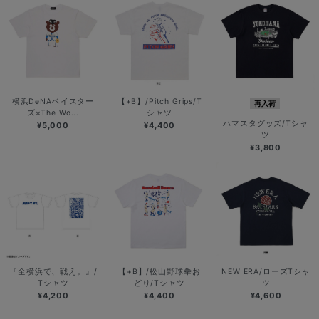
横浜DeNAベイスター
【+B】/Pitch Grips/T
再入荷
ズ×The Wo...
シャツ
ハマスタグッズ/Tシャ
¥5,000
¥4,400
ツ
¥3,800
『全横浜で、戦え。』/
【+B】/松山野球拳お
NEW ERA/ローズTシャ
Tシャツ
どり/Tシャツ
ツ
¥4,200
¥4,400
¥4,600