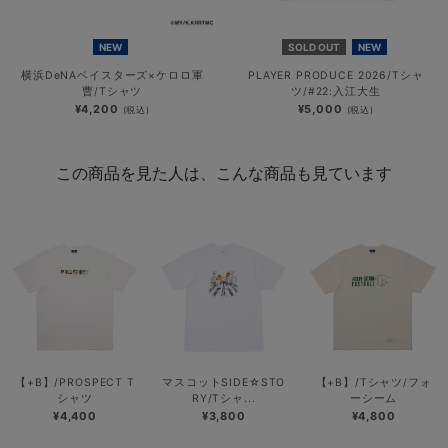
NEW
SOLD OUT
NEW
横浜DeNAベイスターズ×ケロロ軍
PLAYER PRODUCE 2026/Tシャ
曹/Tシャツ
ツ/#22:入江大生
¥4,200
¥5,000
(税込)
(税込)
この商品を見た人は、こんな商品も見ています
【+B】/PROSPECT T
マスコットSIDE☆STO
【+B】/Tシャツ/フォ
シャツ
RY/Tシャ...
ーシーム
¥4,400
¥3,800
¥4,800