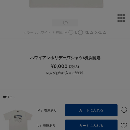
サ
1
/9
カラー：ホワイト
/
在庫
M:◯
L:◯
XL:△
XXL:△
ハワイアンホリデー/Tシャツ/横浜開港
¥6,000
(税込)
61
人がお気に入りに登録中
ホワイト
カートに入れる
M /
在庫あり
カートに入れる
L /
在庫あり