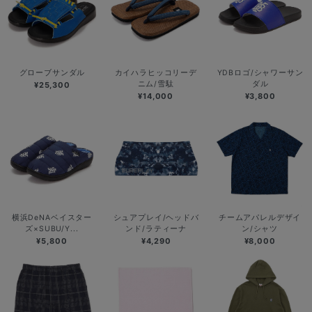
グローブサンダル
カイハラヒッコリーデ
YDBロゴ/シャワーサン
ニム/雪駄
ダル
¥25,300
¥14,000
¥3,800
横浜DeNAベイスター
シュアプレイ/ヘッドバ
チームアパレルデザイ
ズ×SUBU/Y...
ンド/ラティーナ
ン/シャツ
¥5,800
¥4,290
¥8,000