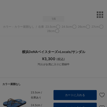
サ
1
/6
カラー：カラー展開なし
/
在庫
23.5cm:◯
24.5cm:◯
26cm:◯
27cm:◯
28cm:◯
横浜DeNAベイスターズ×Locals/サンダル
¥3,300
(税込)
70
人がお気に入りに登録中
カラー展開なし
23.5cm /
カートに入れる
在庫あり
24.5cm /