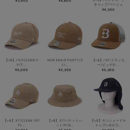
¥3,900
¥4,800
キャップ/ベージュ
¥4,300
【+B】/’47/CLEAN U
NEW ERA/9THIRTY/3
【+B】/’47/トラッカ
P/T...
LI...
ー/ビッグロ...
¥5,000
¥5,300
¥5,300
【+B】’47/CLEAN UP/
【+B】’47/バケットハ
【+B】サンシェードキ
PL...
ット/PLB...
ャップ/+Bロゴ...