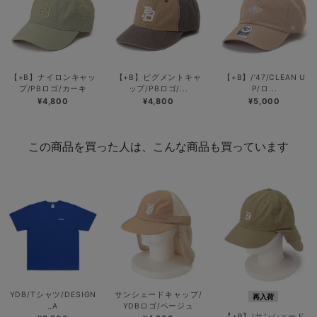
【+B】ナイロンキャッ
【+B】ピグメントキャ
【+B】/’47/CLEAN U
プ/PBロゴ/カーキ
ップ/PBロゴ/...
P/ロ...
¥4,800
¥4,800
¥5,000
この商品を買った人は、こんな商品も買っています
YDB/Tシャツ/DESIGN
サンシェードキャップ/
再入荷
_A
YDBロゴ/ベージュ
【+B】/サンシェード