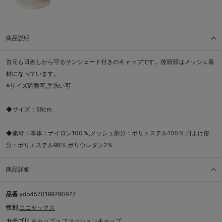
商品説明
首元も日差しから守るサンシェード付きのキャップです。後頭部はメッシュ素
材になっています。
※サイズ調整可,手洗い可
◆サイズ：59cm
◆素材：本体：ナイロン100％,メッシュ部分：ポリエステル100％,日よけ部
分：ポリエステル98％,ポリウレタン2％
商品詳細
品番
ydb4570199790977
性別
ユニセックス
カテゴリ
キャップ
>
ファッションキャップ