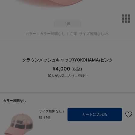
サ
1
/5
カラー：カラー展開なし
/
在庫
サイズ展開なし:△
クラウンメッシュキャップ/YOKOHAMA/ピンク
¥4,000
(税込)
10
人がお気に入りに登録中
カラー展開なし
サイズ展開なし /
カートに入れる
残り7個