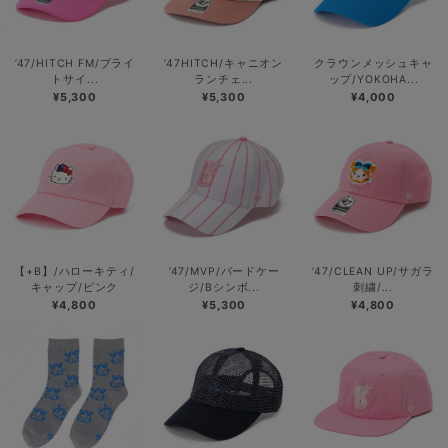
’47/HITCH FM/ブライ
’47HITCH/キャニオン
クラウンメッシュキャ
トサイ...
ランチェ...
ップ/YOKOHA...
¥5,300
¥5,300
¥4,000
【+B】/ハローキティ/
’47/MVP/バードケー
’47/CLEAN UP/サガラ
キャップ/ピンク
ジ/Bシンボ...
刺繍/...
¥4,800
¥5,300
¥4,800