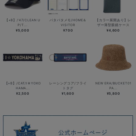
【+B】/’47/CLEAN U
パタパタメモ/HOME＆
【カラー展開あり】レ
P/T...
VISITOR
ザー薄型眼鏡ケース
¥5,000
¥700
¥4,600
【+B】/CAT/I☆YOKO
レーシングコア/フライ
NEW ERA/BUCKET01
HAMA...
トタグ
PA...
¥2,500
¥1,600
¥5,800