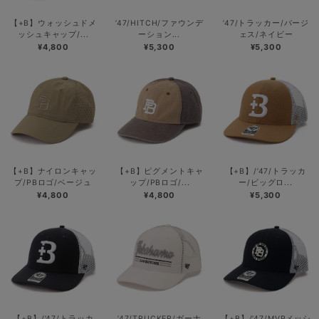
【+B】ウォッシュドメ
’47/HITCH/ファウンデ
’47/トラッカー/バージ
ッシュキャップ/...
ーション...
ェス/ネイビー
¥4,800
¥5,300
¥5,300
【+B】ナイロンキャッ
【+B】ピグメントキャ
【+B】/’47/トラッカ
プ/PBロゴ/ベージュ
ップ/PBロゴ/...
ー/ビッグロ...
¥4,800
¥4,800
¥5,300
【+B】/’47/トラッカ
’47/TRUCKER/ガーナ
【+B】/’47/MVPメッシ