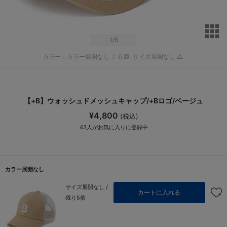
サ
1
/5
カラー：カラー展開なし
/
在庫
サイズ展開なし:△
【+B】ウォッシュドメッシュキャップ/+Bロゴ/ベージュ
¥4,800
(税込)
43
人がお気に入りに登録中
カラー展開なし
サイズ展開なし /
カートに入れる
残り5個