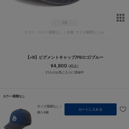
サ
1
/5
カラー：カラー展開なし
/
在庫
サイズ展開なし:△
【+B】ピグメントキャップ/PBロゴ/ブルー
¥4,800
(税込)
21
人がお気に入りに登録中
カラー展開なし
サイズ展開なし /
カートに入れる
残り4個