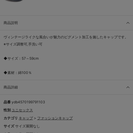
商品説明
ヴィンテージライクな風合いが魅力のピグメント加工を施したキャップです。
※サイズ調整可,手洗い可
◆サイズ：57～59cm
◆素材：綿100％
商品詳細
品番
ydb4570199791103
性別
ユニセックス
カテゴリ
キャップ
>
ファッションキャップ
サイズ
サイズ展開なし