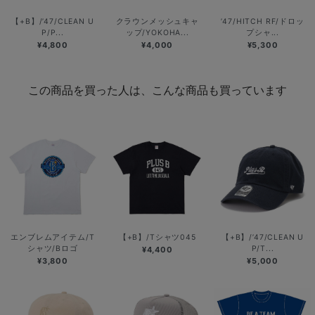
【+B】/’47/CLEAN U
クラウンメッシュキャ
’47/HITCH RF/ドロッ
P/P...
ップ/YOKOHA...
プシャ...
¥4,800
¥4,000
¥5,300
この商品を買った人は、こんな商品も買っています
エンブレムアイテム/T
【+B】/Tシャツ045
【+B】/’47/CLEAN U
シャツ/Bロゴ
P/T...
¥4,400
¥3,800
¥5,000