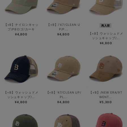
【+B】ナイロンキャッ
【+B】/’47/CLEAN U
再入荷
プ/PBロゴ/カーキ
P/P...
【+B】ウォッシュドメ
¥4,800
¥4,800
ッシュキャップ/...
¥4,800
【+B】ウォッシュドメ
【+B】’47/CLEAN UP/
【+B】/NEW ERA/9T
ッシュキャップ/...
PL...
WENT...
¥4,800
¥4,800
¥5,300