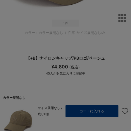
サ
1
/5
カラー：カラー展開なし
/
在庫
サイズ展開なし:△
【+B】ナイロンキャップ/PBロゴ/ベージュ
¥4,800
(税込)
45
人がお気に入りに登録中
カラー展開なし
サイズ展開なし /
カートに入れる
残り6個