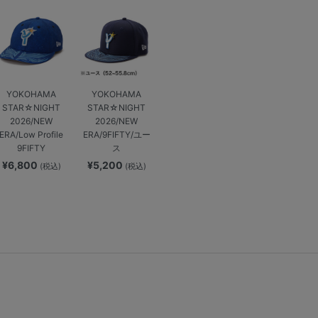
YOKOHAMA
YOKOHAMA
STAR☆NIGHT
STAR☆NIGHT
2026/NEW
2026/NEW
ERA/Low Profile
ERA/9FIFTY/ユー
9FIFTY
ス
¥6,800
¥5,200
(税込)
(税込)