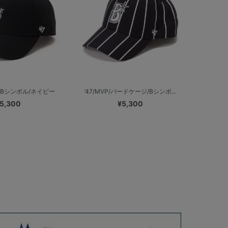
ミニBシンボル/ネイビー
’47/MVP/バードケージ/Bシンボ...
5,300
¥5,300