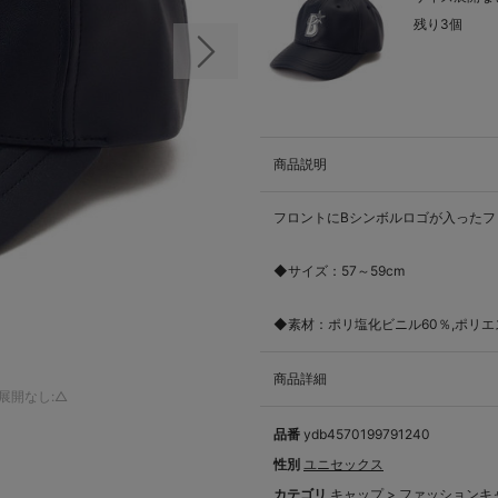
残り3個
次の画像
商品説明
フロントにBシンボルロゴが入ったフ
◆サイズ：57～59cm
◆素材：ポリ塩化ビニル60％,ポリエ
商品詳細
展開なし:△
品番
ydb4570199791240
性別
ユニセックス
カテゴリ
キャップ
>
ファッションキ