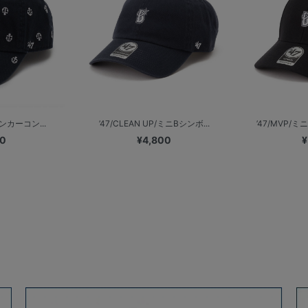
アンカーコン...
’47/CLEAN UP/ミニBシンボ...
’47/MVP/
00
¥4,800
¥