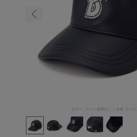
前の画像
カラー：カラー展開なし
/
在庫
サイズ