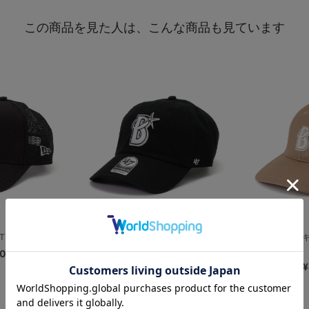
この商品を見た人は、こんな商品も見ています
Y AFTR...
’47/CLEAN UP/Bシンボル/...
フェイクレザーキ
00
¥5,000
¥