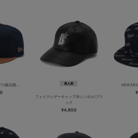
再入荷
TY/横浜開...
NEW ERA/
00
¥
フェイクレザーキャップ/Bシンボル/ブラ
ック
¥4,800