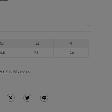
高さ
つば
幅
10.5
7.5
19.0
ガイド
をご覧ください。