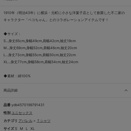
1910年（明治43年）に横浜・元町に小さな洋菓子店として創業した不二家の
キャラクター「ペコちゃん」とのコラボレーションアイテムです！
◆サイズ：
S...身丈65cm,身幅49cm,肩幅42cm,袖丈19cm
M...身丈69cm,身幅52cm,肩幅46cm,袖丈20cm
L...身丈73cm,身幅55cm,肩幅50cm,袖丈22cm
XL...身丈77cm,身幅58cm,肩幅54cm,袖丈24cm
◆素材：綿100%
商品詳細
品番
ydb4570199791431
性別
ユニセックス
カテゴリ
アパレル
>
Ｔシャツ
サイズ
S
M
L
XL