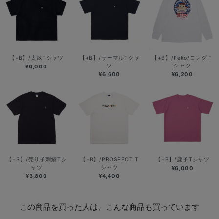
【+B】/太畝Tシャツ
【+B】/サーマルTシャ
【+B】/Peko/ロングＴ
ツ
シャツ
¥6,000
¥6,600
¥6,200
【+B】/売り子刺繍Tシ
【+B】/PROSPECT T
【+B】/鹿子Tシャツ
ャツ
シャツ
¥6,000
¥3,800
¥4,400
この商品を買った人は、こんな商品も買っています