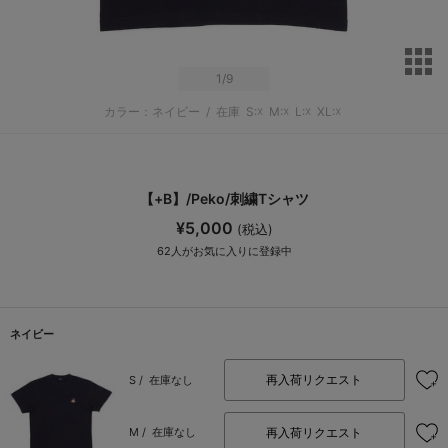
サ
1
/9
カラー：ネイビー
/
在庫
S:☓
M:☓
L:☓
XL:☓
【+B】/Peko/刺繍Tシャツ
¥5,000
(税込)
62
人がお気に入りに登録中
ネイビー
再入荷リクエスト
S /
在庫なし
再入荷リクエスト
M /
在庫なし