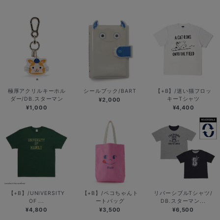
極厚アクリルキーホル
シールブック/BART
【+B】/迷い猫フロッ
ダー/DB.スターマン
キーTシャツ
¥2,000
¥1,000
¥4,400
【+B】/UNIVERSITY
【+B】/ペコちゃんト
リバーシブルTシャツ/
OF ...
ートバッグ
DB.スターマン...
¥4,800
¥3,500
¥6,500