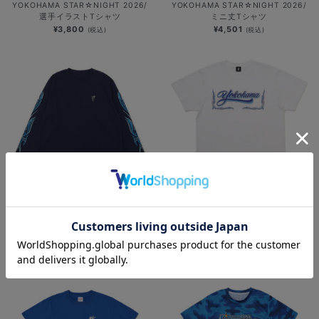
YOKOHAMA STAR☆NIGHT 2026/
YOKOHAMA STAR☆NIGHT 2026/
選手イラストTシャツ
ミニ丈Tシャツ
¥3,800
¥4,501
(税込)
(税込)
NEW
NEW
YOKOHAMA STAR☆NIGHT 2026/
横浜DeNAベイスターズ
速乾ロングTシャツ
×MOONEYES/発泡プリントTシャツ
¥6,701
¥5,000
(税込)
(税込)