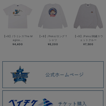
【+B】/ラミレスThe M
【+B】/Peko/ロングＴ
【+B】/Peko/刺繍スウ
agica...
シャツ
ェットクルー
¥4,400
¥6,200
¥7,500