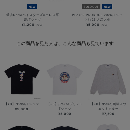
NEW
SOLD OUT
NEW
横浜DeNAベイスターズ×ケロロ軍
PLAYER PRODUCE 2026/Tシャ
曹/Tシャツ
ツ/#22:入江大生
¥4,200
¥5,000
(税込)
(税込)
この商品を見た人は、こんな商品も見ています
【+B】/Peko/Tシャツ
【+B】/Peko/プリント
【+B】/Peko/刺繍スウ
Tシャツ
ェットクルー
¥5,000
¥5,000
¥7,500