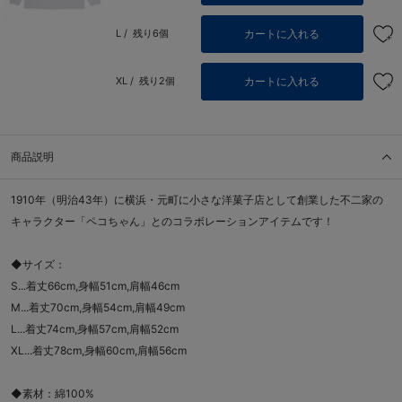
カートに入れる
L /
残り6個
カートに入れる
XL /
残り2個
商品説明
1910年（明治43年）に横浜・元町に小さな洋菓子店として創業した不二家の
キャラクター「ペコちゃん」とのコラボレーションアイテムです！
◆サイズ：
S...着丈66cm,身幅51cm,肩幅46cm
M...着丈70cm,身幅54cm,肩幅49cm
L...着丈74cm,身幅57cm,肩幅52cm
XL...着丈78cm,身幅60cm,肩幅56cm
◆素材：綿100%