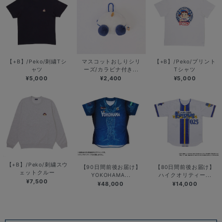
【+B】/Peko/刺繍Tシ
マスコットおしりシリ
【+B】/Peko/プリント
ャツ
ーズ/カラビナ付き...
Tシャツ
¥5,000
¥2,400
¥5,000
【+B】/Peko/刺繍スウ
【90日間前後お届け】
【80日間前後お届け】
ェットクルー
YOKOHAMA...
ハイクオリティー...
¥7,500
¥48,000
¥14,000