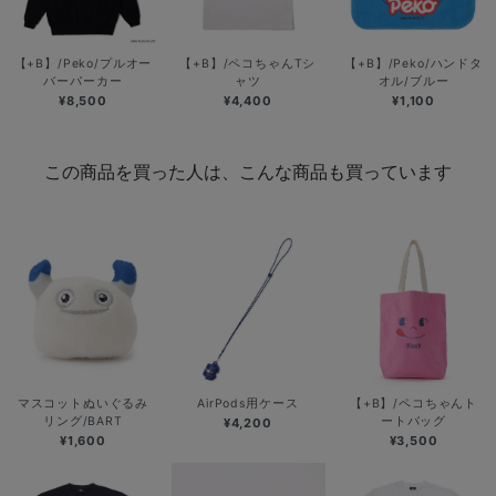
【+B】/Peko/プルオー
【+B】/ペコちゃんTシ
【+B】/Peko/ハンドタ
バーパーカー
ャツ
オル/ブルー
¥8,500
¥4,400
¥1,100
この商品を買った人は、こんな商品も買っています
マスコットぬいぐるみ
AirPods用ケース
【+B】/ペコちゃんト
リング/BART
ートバッグ
¥4,200
¥1,600
¥3,500