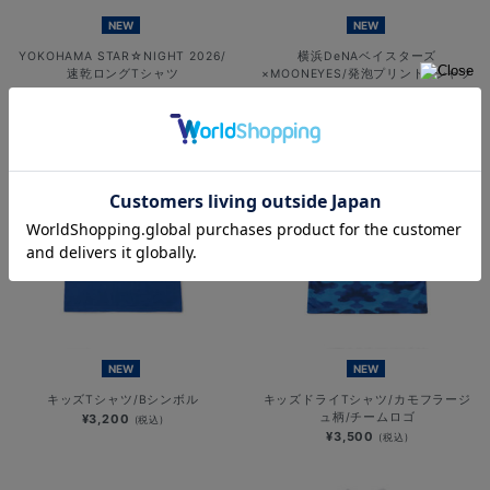
NEW
NEW
YOKOHAMA STAR☆NIGHT 2026/
横浜DeNAベイスターズ
速乾ロングTシャツ
×MOONEYES/発泡プリントTシャツ
¥6,701
¥5,000
(税込)
(税込)
NEW
NEW
キッズTシャツ/Bシンボル
キッズドライTシャツ/カモフラージ
ュ柄/チームロゴ
¥3,200
(税込)
¥3,500
(税込)