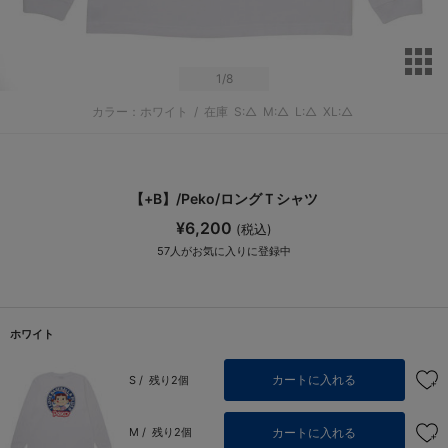
サ
1
/8
カラー：ホワイト
/
在庫
S:△
M:△
L:△
XL:△
【+B】/Peko/ロングＴシャツ
¥6,200
(税込)
57
人がお気に入りに登録中
ホワイト
カートに入れる
S /
残り2個
カートに入れる
M /
残り2個