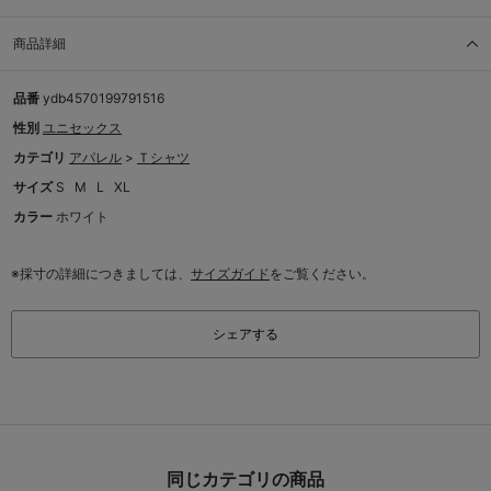
商品詳細
品番
ydb4570199791516
性別
ユニセックス
カテゴリ
アパレル
>
Ｔシャツ
サイズ
S
M
L
XL
カラー
ホワイト
※採寸の詳細につきましては、
サイズガイド
をご覧ください。
シェアする
同じカテゴリの商品