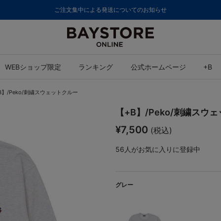
8,000円(税込)以上のご購入で送料無料
WEBショップ限定
ランキング
公式ホームページ
+B
B】/Peko/刺繍スウェットクルー
【+B】/Peko/刺繍スウ
¥7,500
(税込)
56
人がお気に入りに登録中
グレー