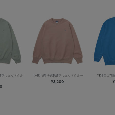
刺繍スウェットクル
【+B】/売り子刺繍スウェットクルー
YDBロゴ/
¥8,200
¥
00