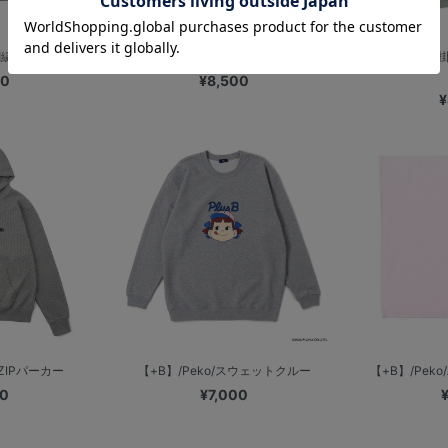
/刺繍Tシャツ
【+B】/Peko/プルオーバーパーカー
【+B】/とんぼ
00
¥8,500
¥
ZIPパーカー
【+B】/Peko/スウェットクルー
【+B】/Pek
00
¥7,000