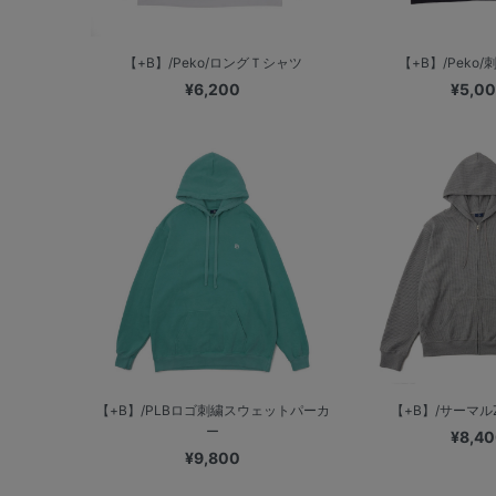
【+B】/Peko/ロングＴシャツ
【+B】/Peko
¥6,200
¥5,0
【+B】/PLBロゴ刺繍スウェットパーカ
【+B】/サーマル
ー
¥8,4
¥9,800