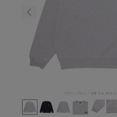
前の画像
カラー：グレー
/
在庫
S:△
M:△
L