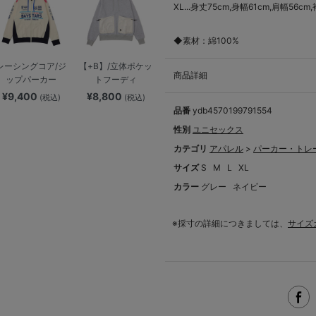
XL...身丈75cm,身幅61cm,肩幅56cm
◆素材：綿100%
レーシングコア/ジ
【+B】/立体ポケッ
商品詳細
ップパーカー
トフーディ
¥9,400
¥8,800
(税込)
(税込)
品番
ydb4570199791554
性別
ユニセックス
カテゴリ
アパレル
>
パーカー・トレ
サイズ
S
M
L
XL
カラー
グレー
ネイビー
※採寸の詳細につきましては、
サイズ