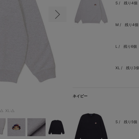
S /
残り4個
次の画像
M /
残り4個
L /
残り6個
XL /
残り3
ネイビー
:△
XL:△
S /
残り5個