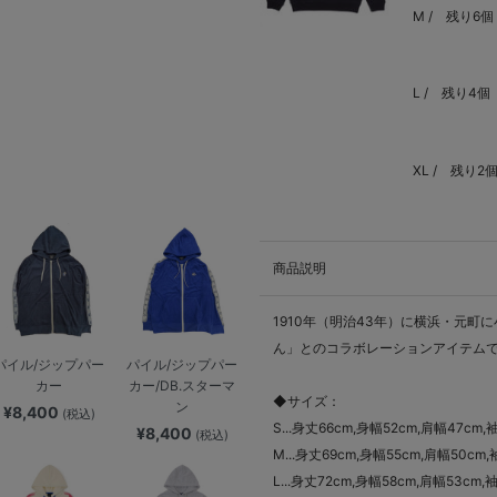
M /
残り6個
L /
残り4個
XL /
残り2
商品説明
1910年（明治43年）に横浜・元
ん」とのコラボレーションアイテム
パイル/ジップパー
パイル/ジップパー
カー
カー/DB.スターマ
◆サイズ：
ン
¥8,400
(税込)
S...身丈66cm,身幅52cm,肩幅47cm,
¥8,400
(税込)
M...身丈69cm,身幅55cm,肩幅50cm,
L...身丈72cm,身幅58cm,肩幅53cm,