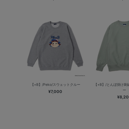
【+B】/Peko/スウェットクルー
【+B】/とんぼ掛け
ー
¥7,000
¥8,2