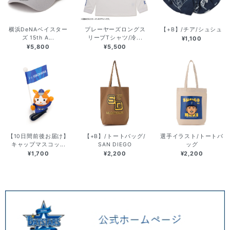
横浜DeNAベイスター
プレーヤーズロングス
【+B】/チア/シュシュ
ズ 15th A...
リーブTシャツ/冷...
¥1,100
¥5,800
¥5,500
【10日間前後お届け】
【+B】/トートバッグ/
選手イラスト/トートバ
キャップマスコッ...
SAN DIEGO
ッグ
¥1,700
¥2,200
¥2,200