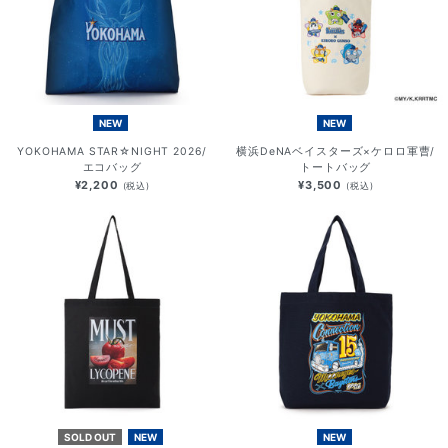
NEW
NEW
YOKOHAMA STAR☆NIGHT 2026/
横浜DeNAベイスターズ×ケロロ軍曹/
エコバッグ
トートバッグ
¥2,200
¥3,500
(税込)
(税込)
SOLD OUT
NEW
NEW