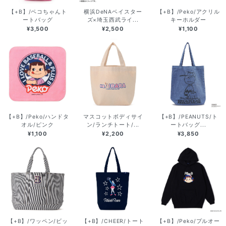
【+B】/ペコちゃんト
横浜DeNAベイスター
【+B】/Peko/アクリル
ートバッグ
ズ×埼玉西武ライ...
キーホルダー
¥3,500
¥2,500
¥1,100
【+B】/Peko/ハンドタ
マスコットボディサイ
【+B】/PEANUTS/ト
オル/ピンク
ン/ランチトート/...
ートバッグ...
¥1,100
¥2,200
¥3,850
【+B】/ワッペン/ビッ
【+B】/CHEER/トート
【+B】/Peko/プルオー