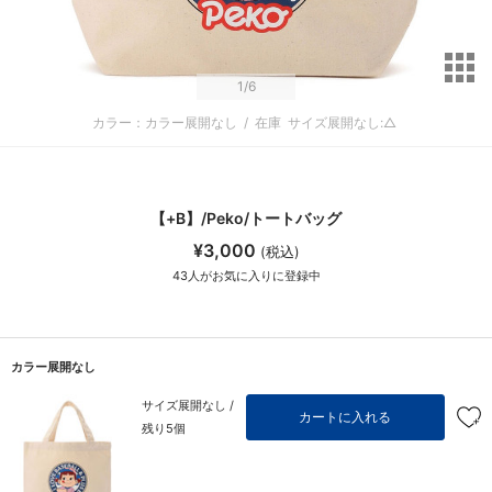
サ
1
/6
カラー：カラー展開なし
/
在庫
サイズ展開なし:△
【+B】/Peko/トートバッグ
¥3,000
(税込)
43
人がお気に入りに登録中
カラー展開なし
サイズ展開なし /
カートに入れる
残り5個