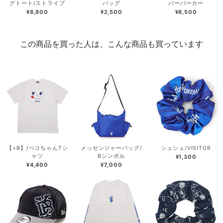
グトート/ストライプ
バッグ
バーパーカー
¥8,800
¥2,500
¥8,500
この商品を買った人は、こんな商品も買っています
【+B】/ペコちゃんTシ
メッセンジャーバッグ/
シュシュ/VISITOR
ャツ
Bシンボル
¥1,300
¥4,400
¥7,000