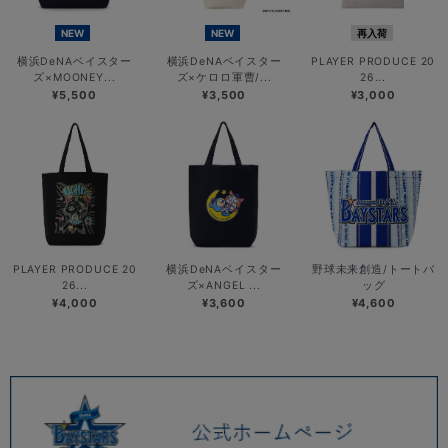
NEW
NEW
再入荷
横浜DeNAベイスター
横浜DeNAベイスター
PLAYER PRODUCE 20
ズ×MOONEY...
ズ×ケロロ軍曹/...
26...
¥5,500
¥3,500
¥3,000
PLAYER PRODUCE 20
横浜DeNAベイスター
野球未来創造/トートバ
26...
ズ×ANGEL ...
ッグ
¥4,000
¥3,600
¥4,600