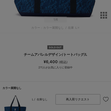
サ
1
/6
カラー：カラー展開なし
/
在庫
L:☓
SOLD OUT
チームアパレルデザイン/トートバッグ/L
¥6,400
(税込)
211
人がお気に入りに登録中
カラー展開なし
再入荷リクエスト
L /
在庫なし