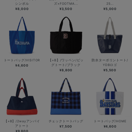
シンボル
ズ×FOOTMA...
25...
¥8,000
¥3,500
¥5,000
トートバッグ/VISITOR
【+B】/ワッペン/ビッ
防水ターポリントート/
グトート/ブラック
YDBロゴ
¥4,600
¥8,800
¥5,500
【+B】/2wayアンパイ
チェックトートバッグ
トートバッグ/HOME
アトート
¥7,500
¥4,600
¥9,800