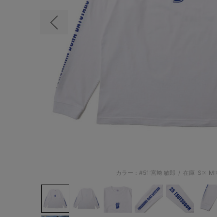
前の画像
カラー：#51:宮﨑 敏郎
/
在庫
S:☓
M: