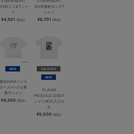
STAR☆NIGHT
STAR☆NIGHT
2026/ミニ丈Tシャ
2026/速乾ロングT
ツ
シャツ
¥4,501
¥6,701
(税込)
(税込)
NEW
SOLD OUT
NEW
横浜DeNAベイス
ターズ×ケロロ軍
PLAYER
曹/Tシャツ
PRODUCE 2026/T
¥4,200
(税込)
シャツ/#22:入江大
生
¥5,000
(税込)