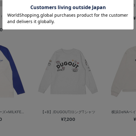
デスターシャ！/ロングTシャツ
プレーヤーズロ
¥4,400
リーブTシャツ/
¥
00
×MILKFE...
【+B】/DUGOUT/ロングTシャツ
横浜DeNAベイス
0
¥7,200
¥