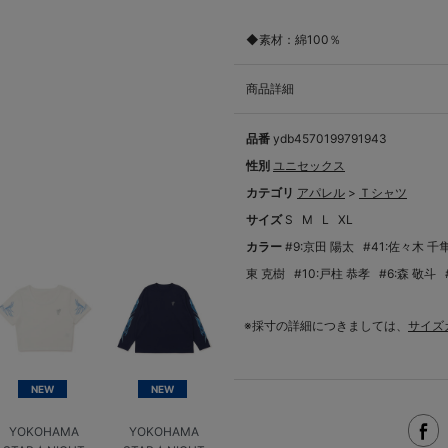
◆素材：綿100％
商品詳細
品番
ydb4570199791943
性別
ユニセックス
カテゴリ
アパレル
>
Ｔシャツ
サイズ
S
M
L
XL
カラー
#9:京田 陽太
#41:佐々木 千
東 克樹
#10:戸柱 恭孝
#6:森 敬斗
※採寸の詳細につきましては、
サイズ
NEW
NEW
YOKOHAMA
YOKOHAMA