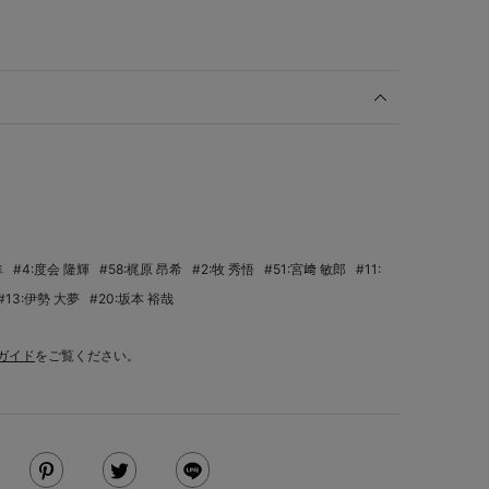
隼
#4:度会 隆輝
#58:梶原 昂希
#2:牧 秀悟
#51:宮﨑 敏郎
#11:
#13:伊勢 大夢
#20:坂本 裕哉
ガイド
をご覧ください。