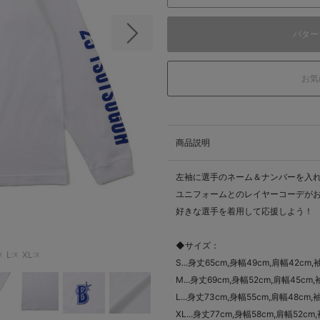
パター
次の画像
お気
商品説明
左袖に選手のネーム＆ナンバーを入れ
ユニフォームとのレイヤーコーデが
好きな選手を着用して応援しよう！
◆サイズ：
☓
L:☓
XL:☓
S...身丈65cm,身幅49cm,肩幅42cm,
M...身丈69cm,身幅52cm,肩幅45cm,
L...身丈73cm,身幅55cm,肩幅48cm,
XL...身丈77cm,身幅58cm,肩幅52cm