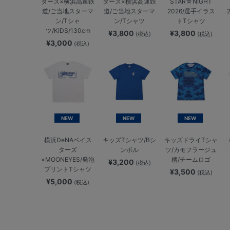
ターズ×横浜高速鉄
ターズ×横浜高速鉄
STAR☆NIGHT
道/ご当地スターマ
道/ご当地スターマ
2026/選手イラス
ン/Tシャ
ン/Tシャツ
トTシャツ
ツ/KIDS/130cm
¥3,800
¥3,800
(税込)
(税込)
¥3,000
(税込)
NEW
NEW
NEW
横浜DeNAベイス
キッズTシャツ/Bシ
キッズドライTシャ
ターズ
ンボル
ツ/カモフラージュ
×MOONEYES/発泡
柄/チームロゴ
¥3,200
(税込)
プリントTシャツ
¥3,500
(税込)
¥5,000
(税込)