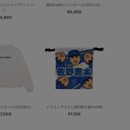
ングスリーブTシャツ/
横浜DeNAベイスターズ×DISCUS...
ブ...
¥6,400
4,800
ターズ×DOUBLE...
イラストアイテム第2弾/巾着/HOME
7,000
¥1,100