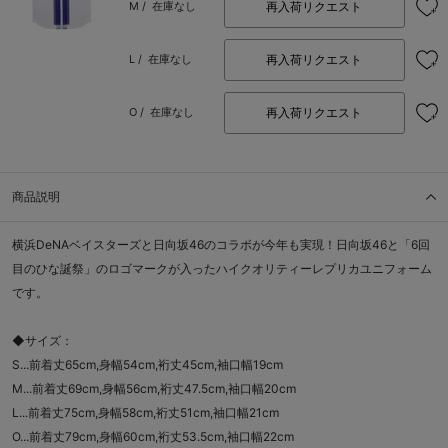
再入荷リクエスト
M /
在庫なし
再入荷リクエスト
L /
在庫なし
再入荷リクエスト
O /
在庫なし
商品説明
横浜DeNAベイスターズと日向坂46のコラボが今年も実現！日向坂46と「6回
目のひな誕祭」のロゴマークが入ったハイクオリティーレプリカユニフォーム
です。
◆サイズ：
S...前着丈65cm,身幅54cm,裄丈45cm,袖口幅19cm
M...前着丈69cm,身幅56cm,裄丈47.5cm,袖口幅20cm
L...前着丈75cm,身幅58cm,裄丈51cm,袖口幅21cm
O...前着丈79cm,身幅60cm,裄丈53.5cm,袖口幅22cm