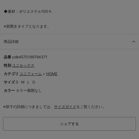
◆素材：ポリエステル100％
※前開きタイプとなります。
商品詳細
品番
ydb4570199794371
性別
ユニセックス
カテゴリ
ユニフォーム
>
HOME
サイズ
S
M
L
O
カラー
カラー展開なし
※採寸の詳細につきましては、
サイズガイド
をご覧ください。
シェアする