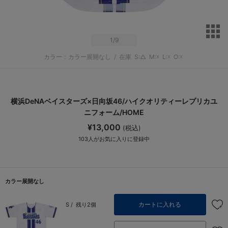
サ
1
/9
カラー：カラー展開なし
/
在庫
S:△
M:☓
L:☓
O:☓
横浜DeNAベイスターズ×日向坂46/ハイクオリティーレプリカユ
ニフォーム/HOME
¥13,000
(税込)
103
人がお気に入りに登録中
カラー展開なし
カートに入れる
S /
残り2個