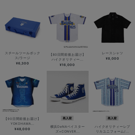
スチールツールボック
レースシャツ
【80日間前後お届け】
ス/ラージ
¥8,000
ハイクオリティー...
¥6,300
¥16,000
再入荷
再入荷
【90日間前後お届け】
YOKOHAMA...
横浜DeNAベイスター
ハイクオリティーレプ
¥48,000
ズ×CONVER...
リカユニフォーム/...