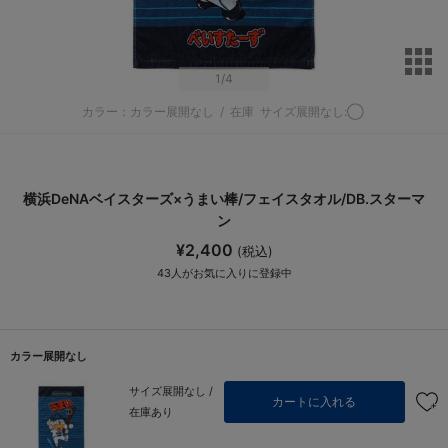
サ
1
/4
カラー：カラー展開なし
/
在庫
サイズ展開なし:◯
横浜DeNAベイスターズ×うまい棒/フェイスタオル/DB.スターマ
ン
¥2,400
(税込)
43
人がお気に入りに登録中
カラー展開なし
サイズ展開なし /
カートに入れる
在庫あり