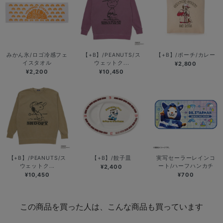
みかん氷/ロゴ冷感フェ
【+B】/PEANUTS/ス
【+B】/ポーチ/カレー
イスタオル
ウェットク...
¥2,800
¥2,200
¥10,450
【+B】/PEANUTS/ス
【+B】/餃子皿
実写セーラーレインコ
ウェットク...
ート/ハーフハンカチ
¥2,400
¥10,450
¥700
この商品を買った人は、こんな商品も買っています