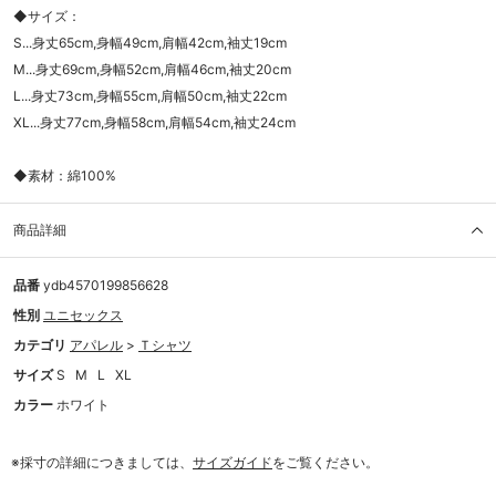
◆サイズ：
S...身丈65cm,身幅49cm,肩幅42cm,袖丈19cm
M...身丈69cm,身幅52cm,肩幅46cm,袖丈20cm
L...身丈73cm,身幅55cm,肩幅50cm,袖丈22cm
XL...身丈77cm,身幅58cm,肩幅54cm,袖丈24cm
◆素材：綿100%
商品詳細
品番
ydb4570199856628
性別
ユニセックス
カテゴリ
アパレル
>
Ｔシャツ
サイズ
S
M
L
XL
カラー
ホワイト
※採寸の詳細につきましては、
サイズガイド
をご覧ください。