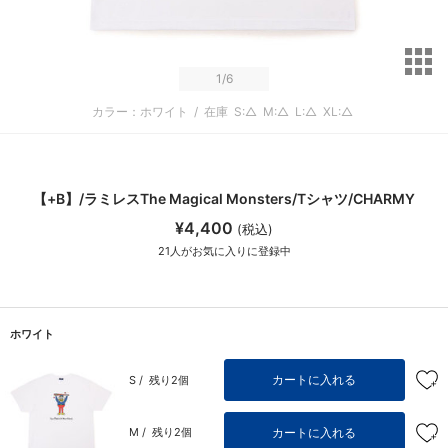
サ
1
/6
カラー：ホワイト
/
在庫
S:△
M:△
L:△
XL:△
【+B】/ラミレスThe Magical Monsters/Tシャツ/CHARMY
¥4,400
(税込)
21
人がお気に入りに登録中
ホワイト
カートに入れる
S /
残り2個
カートに入れる
M /
残り2個