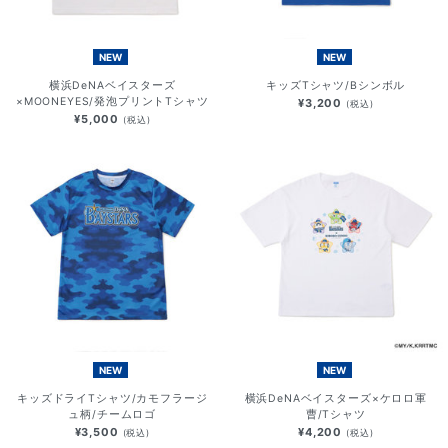
NEW
NEW
横浜DeNAベイスターズ
キッズTシャツ/Bシンボル
×MOONEYES/発泡プリントTシャツ
¥3,200
(税込)
¥5,000
(税込)
NEW
NEW
キッズドライTシャツ/カモフラージ
横浜DeNAベイスターズ×ケロロ軍
ュ柄/チームロゴ
曹/Tシャツ
¥3,500
¥4,200
(税込)
(税込)