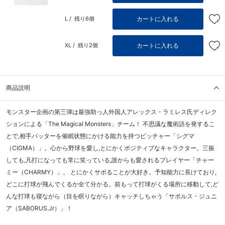
カートに入れる
L /
残り6個
カートに入れる
XL /
残り2個
商品説明
モンスター企画の第三弾は最強助っ人外国人アレックス・ラミレス氏ディレク
ションによる「The Magical Monsters」チーム！ 不思議な魔術語を発するこ
とで,相手バッターを催眠状態にかける能力を持つピッチャー「シグマ
（CIGMA）」。心から野球を愛し,とにかくポジティブなキャラクター。三振
しても,凡打になっても常に笑っている,誰からも愛されるプレイヤー「チャー
ミー（CHARMY）」。 とにかくサボることが大好き。予知能力に長けており,
どこに打球が飛んでくるか全て分かる。前もって打球がくる場所に移動して,ど
んな打球も寝ながら（目を瞑りながら）キャッチしちゃう「サボルス・ジュニ
ア（SABORUS.Jr）」！