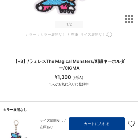
サ
1
/2
カラー：カラー展開なし
/
在庫
サイズ展開なし:◯
【+B】/ラミレスThe Magical Monsters/刺繍キーホルダ
ー/CIGMA
¥1,300
(税込)
5
人がお気に入りに登録中
カラー展開なし
サイズ展開なし /
カートに入れる
在庫あり