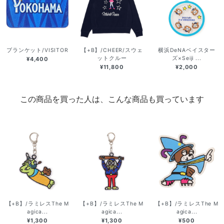
ブランケット/VISITOR
【+B】/CHEER/スウェ
横浜DeNAベイスター
ットクルー
ズ×Seiji ...
¥4,400
¥11,800
¥2,000
この商品を買った人は、こんな商品も買っています
【+B】/ラミレスThe M
【+B】/ラミレスThe M
【+B】/ラミレスThe M
agica...
agica...
agica...
¥1,300
¥1,300
¥500