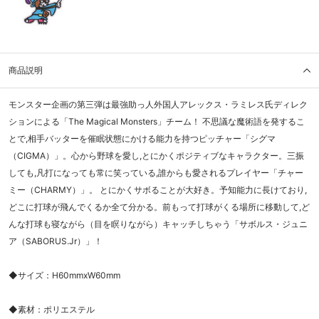
商品説明
モンスター企画の第三弾は最強助っ人外国人アレックス・ラミレス氏ディレク
ションによる「The Magical Monsters」チーム！ 不思議な魔術語を発するこ
とで,相手バッターを催眠状態にかける能力を持つピッチャー「シグマ
（CIGMA）」。心から野球を愛し,とにかくポジティブなキャラクター。三振
しても,凡打になっても常に笑っている,誰からも愛されるプレイヤー「チャー
ミー（CHARMY）」。 とにかくサボることが大好き。予知能力に長けており,
どこに打球が飛んでくるか全て分かる。前もって打球がくる場所に移動して,ど
んな打球も寝ながら（目を瞑りながら）キャッチしちゃう「サボルス・ジュニ
ア（SABORUS.Jr）」！
◆サイズ：H60mmxW60mm
◆素材：ポリエステル