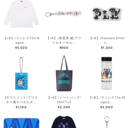
【+B】/ラミレスThe M
【+B】/加賀美 健/アク
【+B】/Kousuke Shimi
agica...
リルキーホル...
z...
¥5,500
¥900
¥1,300
3Dマスコット/ブリス
【+B】/トートバッグ/
【+B】/ラミレスThe M
ター風キーホルダ...
SEATTLE
agica...
¥1,100
¥2,200
¥3,000