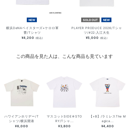
NEW
SOLD OUT
NEW
横浜DeNAベイスターズ×ケロロ軍
PLAYER PRODUCE 2026/Tシャ
曹/Tシャツ
ツ/#22:入江大生
¥4,200
¥5,000
(税込)
(税込)
この商品を見た人は、こんな商品も見ています
ハワイアンホリデー/T
マスコットSIDE☆STO
【+B】/ラミレスThe M
シャツ/横浜開港
RY/Tシャ...
agica...
¥6,000
¥3,800
¥4,400