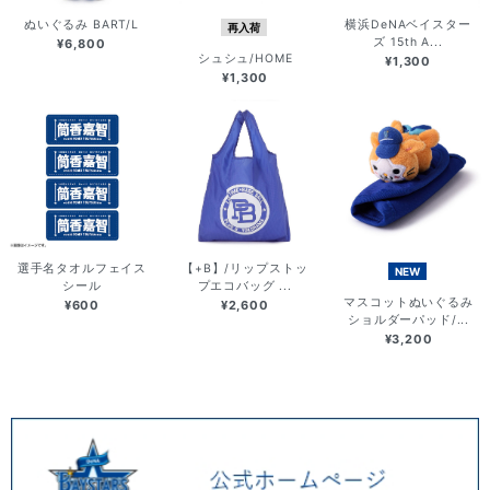
ぬいぐるみ BART/L
横浜DeNAベイスター
再入荷
ズ 15th A...
¥6,800
シュシュ/HOME
¥1,300
¥1,300
選手名タオルフェイス
【+B】/リップストッ
NEW
シール
プエコバッグ ...
マスコットぬいぐるみ
¥600
¥2,600
ショルダーパッド/...
¥3,200