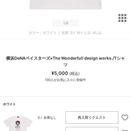
サ
1
/9
カラー：ホワイト
/
在庫
S:☓
M:☓
L:△
XL:△
横浜DeNAベイスターズ×The Wonderful! design works./Tシャ
ツ
¥5,000
(税込)
130
人がお気に入りに登録中
ホワイト
再入荷リクエスト
S /
在庫なし