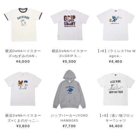
横浜DeNAベイスター
横浜DeNAベイスター
【+B】/ラミレスThe M
ズ×ねずみのAN...
ズ×GRIP S...
agica...
¥4,000
¥5,500
¥4,400
横浜DeNAベイスター
ジップパーカー/YOKO
【+B】/迷い猫フロッ
ズ×くまのがっこ...
HAMA045
キーTシャツ
¥3,800
¥7,700
¥4,400