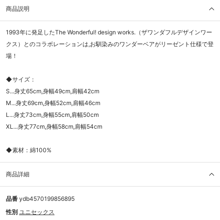
商品説明
1993年に発足したThe Wonderful! design works.（ザワンダフルデザインワー
クス）とのコラボレーションは,お馴染みのワンダーベアがリーゼント仕様で登
場！
◆サイズ：
S...身丈65cm,身幅49cm,肩幅42cm
M...身丈69cm,身幅52cm,肩幅46cm
L...身丈73cm,身幅55cm,肩幅50cm
XL...身丈77cm,身幅58cm,肩幅54cm
◆素材：綿100%
商品詳細
品番
ydb4570199856895
性別
ユニセックス