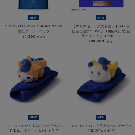
NEW
NEW
YOKOHAMA STAR☆NIGHT 2026/
【10月末頃より順次お届け】#47:片
縦型クーラーバッグ
山皓心選手/BBM/プロ初勝利記念/直
筆サイン入りロゴボール
¥4,300
(税込)
¥38,000
(税込)
NEW
NEW
マスコットぬいぐるみショルダーパッ
マスコットぬいぐるみショルダーパッ
ド/DB.スターマン＆DB.キララ
ド/BART＆CHAPY