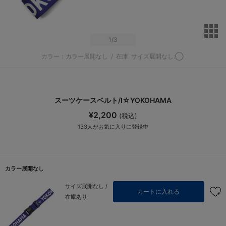
サ
1
/3
カラー：カラー展開なし
/
在庫
サイズ展開なし:◯
スーツケースベルト/I☆YOKOHAMA
¥2,200
(税込)
133
人がお気に入りに登録中
カラー展開なし
サイズ展開なし /
カートに入れる
在庫あり