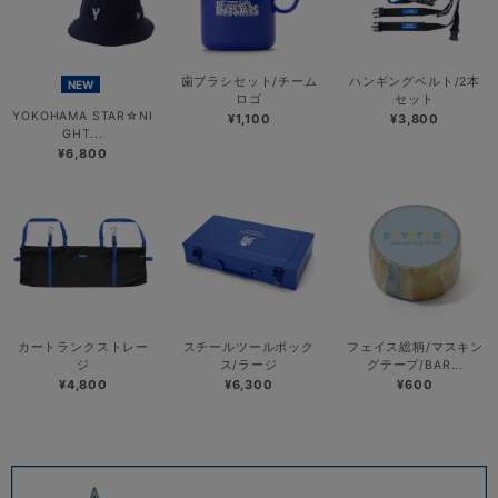
歯ブラシセット/チーム
ハンギングベルト/2本
NEW
ロゴ
セット
YOKOHAMA STAR☆NI
¥1,100
¥3,800
GHT...
¥6,800
カートランクストレー
スチールツールボック
フェイス総柄/マスキン
ジ
ス/ラージ
グテープ/BAR...
¥4,800
¥6,300
¥600