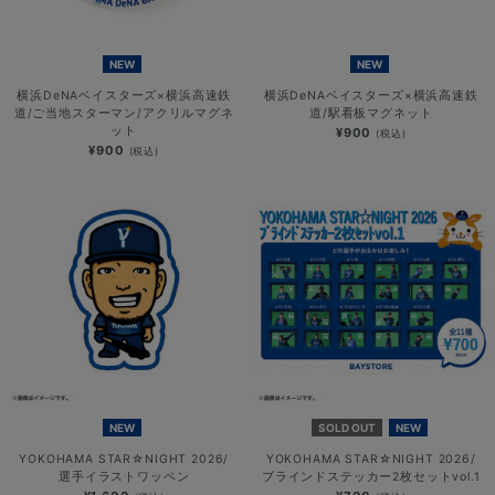
NEW
NEW
横浜DeNAベイスターズ×横浜高速鉄
横浜DeNAベイスターズ×横浜高速鉄
道/ご当地スターマン/アクリルマグネ
道/駅看板マグネット
ット
¥900
(税込)
¥900
(税込)
NEW
SOLD OUT
NEW
YOKOHAMA STAR☆NIGHT 2026/
YOKOHAMA STAR☆NIGHT 2026/
選手イラストワッペン
ブラインドステッカー2枚セットvol.1