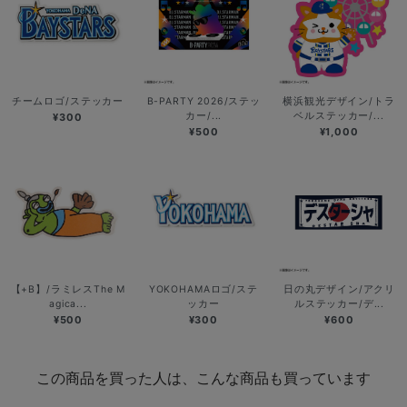
チームロゴ/ステッカー
B-PARTY 2026/ステッ
横浜観光デザイン/トラ
カー/...
ベルステッカー/...
¥300
¥500
¥1,000
【+B】/ラミレスThe M
YOKOHAMAロゴ/ステ
日の丸デザイン/アクリ
agica...
ッカー
ルステッカー/デ...
¥500
¥300
¥600
この商品を買った人は、こんな商品も買っています