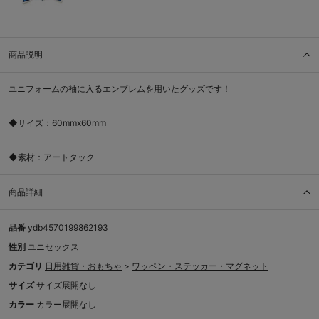
商品説明
ユニフォームの袖に入るエンブレムを用いたグッズです！
◆サイズ：60mmx60mm
◆素材：アートタック
商品詳細
品番
ydb4570199862193
性別
ユニセックス
カテゴリ
日用雑貨・おもちゃ
>
ワッペン・ステッカー・マグネット
サイズ
サイズ展開なし
カラー
カラー展開なし