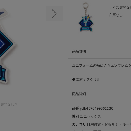
サイズ展開なし
在庫なし
次の画像
商品説明
ユニフォームの袖に入るエンブレム
◆素材：アクリル
商品詳細
展開なし:☓
品番
ydb4570199862230
性別
ユニセックス
カテゴリ
日用雑貨・おもちゃ
>
キー