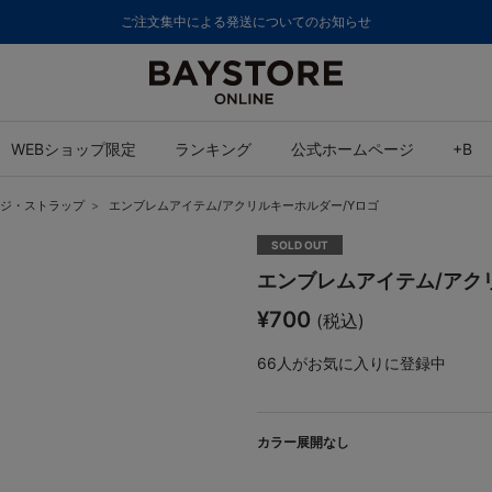
ご注文集中による発送についてのお知らせ
WEBショップ限定
ランキング
公式ホームページ
+B
ジ・ストラップ
エンブレムアイテム/アクリルキーホルダー/Yロゴ
SOLD OUT
エンブレムアイテム/アク
¥700
(税込)
66
人がお気に入りに登録中
カラー展開なし