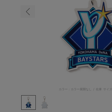
前の画像
カラー：カラー展開なし
/
在庫
サイズ