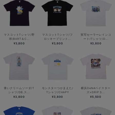
マスコットTシャツ/野
マスコットTシャツ/フ
実写セーラーレインコ
球/BART＆C...
ロッキープリント...
ート/Tシャツ/D...
¥3,800
¥3,800
¥3,800
青いクリームソーダ/T
モンスターつかまえた/
横浜DeNAベイスター
シャツ/DB.ス...
Tシャツ/CHAPY
ズ×GRIP S...
¥3,800
¥3,800
¥5,500