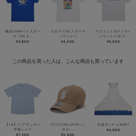
横浜DeNAベイスター
スタディDB.スターマ
マスコットボディサイ
ズ 15th A...
ン/Tシャツ
ン/Tシャツ/ホワ...
¥3,800
¥4,000
¥3,800
この商品を買った人は、こんな商品も買っています
【+B】/シアサッカー
’47/CLEAN UP/Bシン
冷感ポンチョ/BART
半袖シャツ
ボル/...
¥4,000
¥7,200
¥5,000