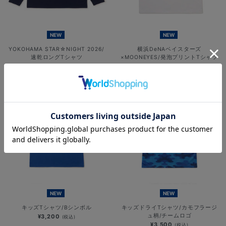
NEW
NEW
YOKOHAMA STAR☆NIGHT 2026/
横浜DeNAベイスターズ
速乾ロングTシャツ
×MOONEYES/発泡プリントTシャツ
¥6,701
¥5,000
(税込)
(税込)
NEW
NEW
キッズTシャツ/Bシンボル
キッズドライTシャツ/カモフラージ
ュ柄/チームロゴ
¥3,200
(税込)
¥3,500
(税込)