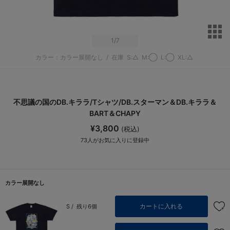
サ
1
/7
カラー：カラー展開なし
/
在庫
S:△
M:◯
L:◯
XL:△
不思議の国のDB.キララ/Tシャツ/DB.スターマン＆DB.キララ＆
BART＆CHAPY
¥3,800
(税込)
73
人がお気に入りに登録中
カラー展開なし
カートに入れる
S /
残り6個