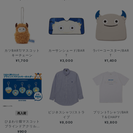
カツBART/マスコット
カーサンシェード/BAR
ラバーコースター/BAR
キーチェーン
T
T
¥1,700
¥3,000
¥1,400
ビジネスシャツ/ストラ
プリントTシャツ/BAR
再入荷
イプ
T＆CHAPY
ひまわり畑マスコット
¥8,000
¥3,800
ブラインドアクリル...
¥900