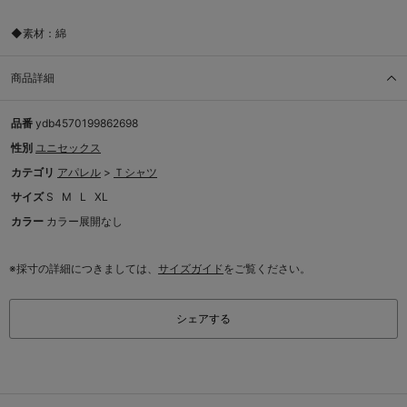
◆素材：綿
商品詳細
品番
ydb4570199862698
性別
ユニセックス
カテゴリ
アパレル
>
Ｔシャツ
サイズ
S
M
L
XL
カラー
カラー展開なし
※採寸の詳細につきましては、
サイズガイド
をご覧ください。
シェアする