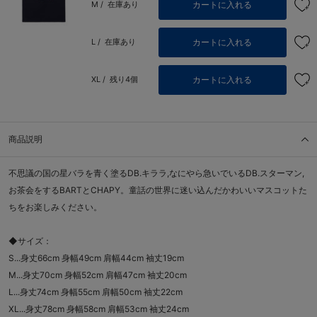
カートに入れる
M /
在庫あり
カートに入れる
L /
在庫あり
カートに入れる
XL /
残り4個
商品説明
不思議の国の星バラを青く塗るDB.キララ,なにやら急いでいるDB.スターマン,
お茶会をするBARTとCHAPY。童話の世界に迷い込んだかわいいマスコットた
ちをお楽しみください。
◆サイズ：
S...身丈66cm 身幅49cm 肩幅44cm 袖丈19cm
M...身丈70cm 身幅52cm 肩幅47cm 袖丈20cm
L...身丈74cm 身幅55cm 肩幅50cm 袖丈22cm
XL...身丈78cm 身幅58cm 肩幅53cm 袖丈24cm