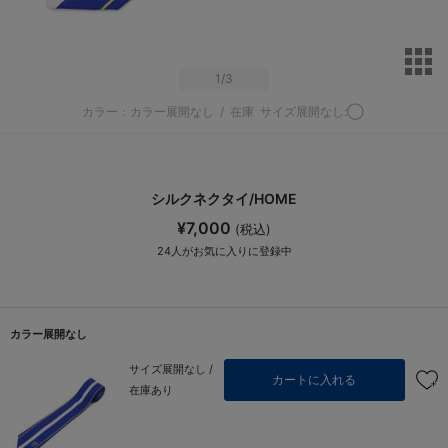
サ
1
/3
カラー：カラー展開なし
/
在庫
サイズ展開なし:◯
シルクネクタイ/HOME
¥7,000
(税込)
24
人がお気に入りに登録中
カラー展開なし
サイズ展開なし /
カートに入れる
在庫あり