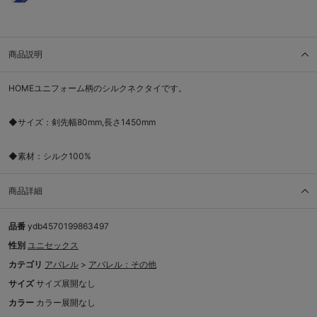
商品説明
HOMEユニフォーム柄のシルクネクタイです。
◆サイズ：剣先幅80mm,長さ1450mm
◆素材：シルク100%
商品詳細
品番
ydb4570199863497
性別
ユニセックス
カテゴリ
アパレル
>
アパレル：その他
サイズ
サイズ展開なし
カラー
カラー展開なし