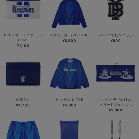
PVCレザーミニポーチ/
UVパーカー/VISITOR
YDBロゴ/ピンバッジ
HOME
¥8,500
¥900
¥1,100
名刺入れ
ピステ/VISITOR
ゴルフ/カラビナ付きジ
ャガードフェイス...
¥4,700
¥5,800
¥3,300