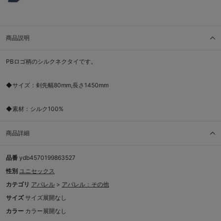
商品説明
PBロゴ柄のシルクネクタイです。
◆サイズ：剣先幅80mm,長さ1450mm
◆素材：シルク100%
商品詳細
品番
ydb4570199863527
性別
ユニセックス
カテゴリ
アパレル
>
アパレル：その他
サイズ
サイズ展開なし
カラー
カラー展開なし