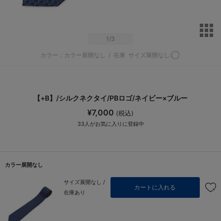
サ
1
/3
カラー：カラー展開なし
/
在庫
サイズ展開なし:◯
【+B】/シルクネクタイ/PBロゴ/ネイビー×ブルー
¥7,000
(税込)
33
人がお気に入りに登録中
カラー展開なし
サイズ展開なし /
カートに入れる
在庫あり