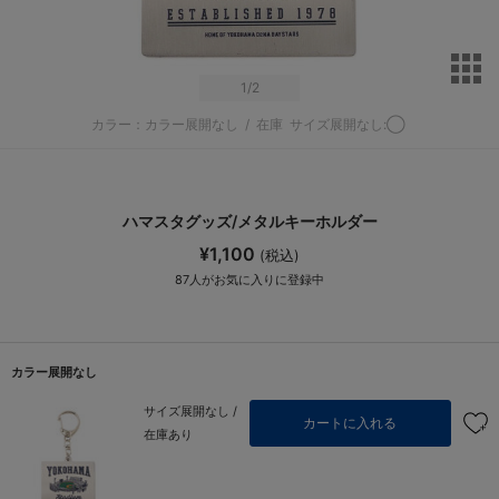
サ
1
/2
カラー：カラー展開なし
/
在庫
サイズ展開なし:◯
ハマスタグッズ/メタルキーホルダー
¥1,100
(税込)
87
人がお気に入りに登録中
カラー展開なし
サイズ展開なし /
カートに入れる
在庫あり