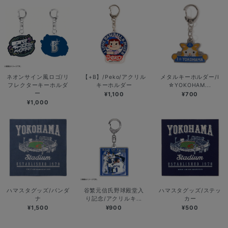
ネオンサイン風ロゴ/リ
【+B】/Peko/アクリル
メタルキーホルダー/I
フレクターキーホルダ
キーホルダー
☆YOKOHAM...
ー
¥1,100
¥700
¥1,000
ハマスタグッズ/バンダ
谷繁元信氏野球殿堂入
ハマスタグッズ/ステッ
ナ
り記念/アクリルキ...
カー
¥1,500
¥900
¥500