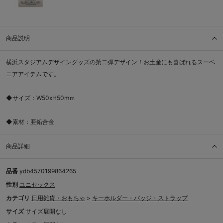
商品説明
横浜スタジアムデザイングッズの第二弾デザイン！お土産にも喜ばれるスーベ
ニアアイテムです。
◆サイズ：W50xH50mｍ
◆素材：亜鉛合金
商品詳細
品番
ydb4570199864265
性別
ユニセックス
カテゴリ
日用雑貨・おもちゃ
>
キーホルダー・バッジ・ストラップ
サイズ
サイズ展開なし