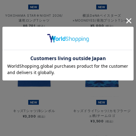
NEW
NEW
YOKOHAMA STAR☆NIGHT 2026/
横浜DeNAベイスターズ
速乾ロングTシャツ
×MOONEYES/発泡プリントTシャツ
¥6,701
¥5,000
(税込)
(税込)
NEW
NEW
キッズTシャツ/Bシンボル
キッズドライTシャツ/カモフラージ
ュ柄/チームロゴ
¥3,200
(税込)
¥3,500
(税込)