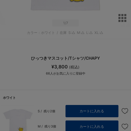
サ
1
/7
カラー：ホワイト
/
在庫
S:△
M:△
L:△
XL:△
ひっつきマスコット/Tシャツ/CHAPY
¥3,800
(税込)
66
人がお気に入りに登録中
ホワイト
カートに入れる
S /
残り2個
カートに入れる
M /
残り3個