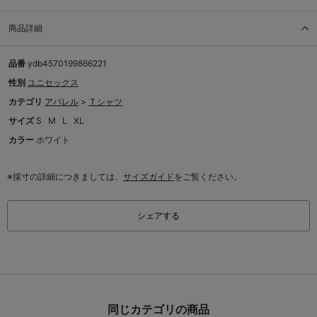
商品詳細
品番
ydb4570199866221
性別
ユニセックス
カテゴリ
アパレル
>
Ｔシャツ
サイズ
S
M
L
XL
カラー
ホワイト
※採寸の詳細につきましては、
サイズガイド
をご覧ください。
シェアする
同じカテゴリの商品