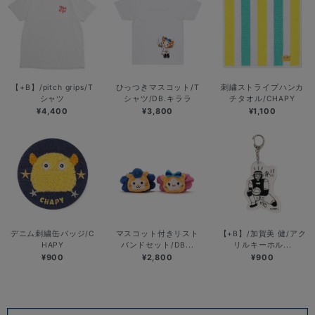
【+B】/pitch grips/T
ひっつきマスコット/T
刺繍ストライプハンカ
シャツ
シャツ/DB.キララ
チタオル/CHAPY
¥4,400
¥3,800
¥1,100
デニム刺繍缶バッジ/C
マスコット付きリスト
【+B】/加賀美 健/アク
HAPY
バンドセット/DB...
リルキーホル...
¥900
¥2,800
¥900