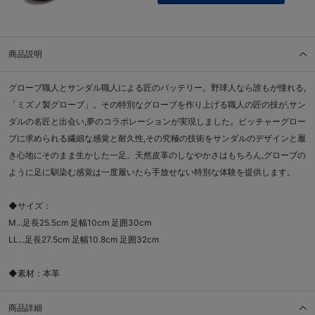
商品説明
グローブ職人とサンダル職人による匠のバッテリー。野球人なら誰もが憧れる,
「ミズノ製グローブ」。その特別なグローブを作り上げる職人の匠の技が,サン
ダルの名匠と出会い,夢のコラボレーションが実現しました。ピッチャーグロー
ブに求められる繊細な感覚と耐久性,その究極の技術をサンダルのデザインと履
き心地にそのまま生かした一足。天然皮革のしなやかさはもちろん,グローブの
ように足に馴染む感覚は一度履いたら手放せない特別な体験を提供します。
◆サイズ：
M...足長25.5cm 足幅10cm 足囲30cm
LL...足長27.5cm 足幅10.8cm 足囲32cm
◆素材：本革
商品詳細