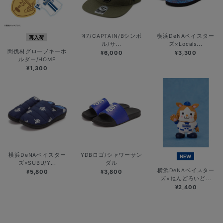
’47/CAPTAIN/Bシンボ
横浜DeNAベイスター
再入荷
ル/サ...
ズ×Locals...
間伐材グローブキーホ
¥6,000
¥3,300
ルダー/HOME
¥1,300
横浜DeNAベイスター
YDBロゴ/シャワーサン
NEW
ズ×SUBU/Y...
ダル
横浜DeNAベイスター
¥5,800
¥3,800
ズ×ねんどろいど...
¥2,400