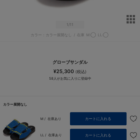
サ
1
/11
カラー：カラー展開なし
/
在庫
M:◯
LL:◯
グローブサンダル
¥25,300
(税込)
58
人がお気に入りに登録中
カラー展開なし
カートに入れる
M /
在庫あり
カートに入れる
LL /
在庫あり