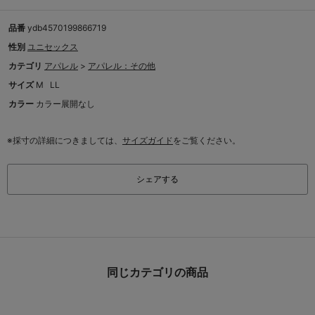
品番
ydb4570199866719
性別
ユニセックス
カテゴリ
アパレル
>
アパレル：その他
サイズ
M
LL
カラー
カラー展開なし
※採寸の詳細につきましては、
サイズガイド
をご覧ください。
シェアする
同じカテゴリの商品