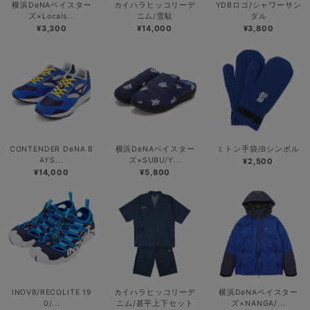
横浜DeNAベイスター
カイハラヒッコリーデ
YDBロゴ/シャワーサン
ズ×Locals...
ニム/雪駄
ダル
¥3,300
¥14,000
¥3,800
CONTENDER DeNA B
横浜DeNAベイスター
ミトン手袋/Bシンボル
AYS...
ズ×SUBU/Y...
¥2,500
¥14,000
¥5,800
INOV8/RECOLITE 19
カイハラヒッコリーデ
横浜DeNAベイスター
0/...
ニム/甚平上下セット
ズ×NANGA/...