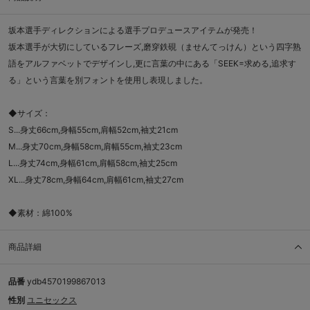
坂本選手ディレクションによる選手プロデュースアイテムが発売！
坂本選手が大切にしているフレーズ,磨穿鉄硯（ませんてっけん）という四字熟
語をアルファベットでデザインし,更に言葉の中にある「SEEK=求める,追求す
る」という言葉を別フォントを使用し表現しました。
◆サイズ：
S...身丈66cm,身幅55cm,肩幅52cm,袖丈21cm
M...身丈70cm,身幅58cm,肩幅55cm,袖丈23cm
L...身丈74cm,身幅61cm,肩幅58cm,袖丈25cm
XL...身丈78cm,身幅64cm,肩幅61cm,袖丈27cm
◆素材：綿100%
商品詳細
品番
ydb4570199867013
性別
ユニセックス