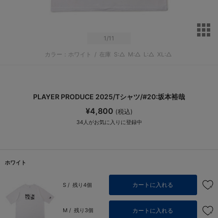
サ
1
/11
カラー：ホワイト
/
在庫
S:△
M:△
L:△
XL:△
PLAYER PRODUCE 2025/Tシャツ/#20:坂本裕哉
¥4,800
(税込)
34
人がお気に入りに登録中
ホワイト
カートに入れる
S /
残り4個
カートに入れる
M /
残り3個