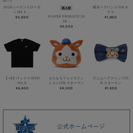
2026シーズンスローガ
吸水ヘアバンド/DB.キ
再入荷
ン/BE A ...
ララ
PLAYER PRODUCE 20
¥3,800
¥1,800
26...
¥5,000
【+B】/Tシャツ/DESI
もちもちフェイスクッ
デニムヘアクリップ/D
GN_D
ション/DB.スターマン
B.スターマン
¥4,400
¥4,000
¥1,600