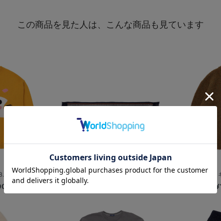
この商品を見た人は、こんな商品も見ています
B.スターマン
フェイス柄ニットマフラー/DB.スター...
【+B】/シ
00
¥7,700
¥