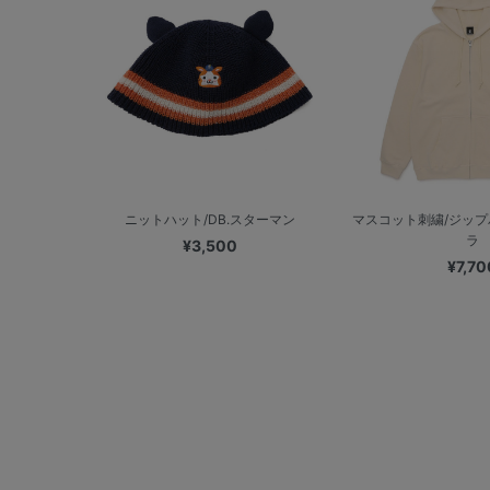
ニットハット/DB.スターマン
マスコット刺繍/ジップパ
ラ
¥3,500
¥7,70