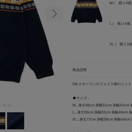
M /
残り4個
次の画像
L /
残り4個
XL /
残り3
商品説明
DB.スターマンのフェイス柄のニッ
◆サイズ：
△
XL:△
M...身丈66cm 身幅52cm 肩幅43cm
L...身丈69cm 身幅55cm 肩幅46cm 
XL...身丈72cm 身幅58cm 肩幅49cm