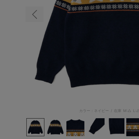
前の画像
カラー：ネイビー
/
在庫
M:△
L: