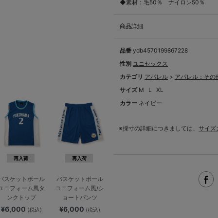
◆素材：毛50％ ナイロン50％
商品詳細
品番
ydb4570199867228
性別
ユニセックス
カテゴリ
アパレル
>
アパレル：その
サイズ
M
L
XL
カラー
ネイビー
※採寸の詳細につきましては、
サイズ
再入荷
再入荷
バスケットボール
バスケットボール
ユニフォーム風タ
ユニフォーム風/シ
ンクトップ
ョートパンツ
¥6,000
¥6,000
(税込)
(税込)