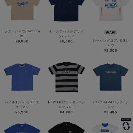
ラガーシャツ/BAYSTA
チームアパレルデザイ
再入荷
RS
ン/シャツ
レーシングコア/ポロシ
¥6,800
¥8,000
ャツ
¥8,000
パイルTシャツ/DB.ス
NEW ERA/ボーダーTシ
YOKOHAMAパッチTシ
ターマン
ャツ/YO...
ャツ
¥5,200
¥4,800
¥5,400