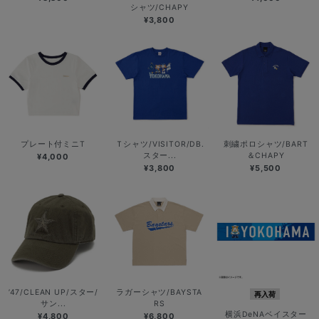
シャツ/CHAPY
¥3,800
プレート付ミニT
Ｔシャツ/VISITOR/DB.
刺繍ポロシャツ/BART
スター...
＆CHAPY
¥4,000
¥3,800
¥5,500
’47/CLEAN UP/スター/
ラガーシャツ/BAYSTA
再入荷
サン...
RS
横浜DeNAベイスター
¥4,800
¥6,800