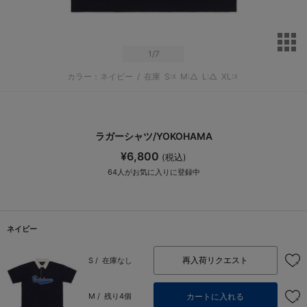
サ
1
/7
カラー：ネイビー
/
在庫
S:☓
M:△
L:△
XL:☓
ラガーシャツ/YOKOHAMA
¥6,800
(税込)
64
人がお気に入りに登録中
ネイビー
再入荷リクエスト
S /
在庫なし
カートに入れる
M /
残り4個