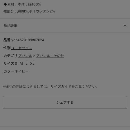
◆素材：本体：綿100%
襟部分：綿98%,ポリウレタン2％
商品詳細
品番
ydb4570199867624
性別
ユニセックス
カテゴリ
アパレル
>
アパレル：その他
サイズ
S
M
L
XL
カラー
ネイビー
※採寸の詳細につきましては、
サイズガイド
をご覧ください。
シェアする