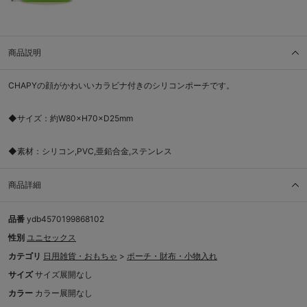
商品説明
CHAPYの顔がかわいいカラビナ付きのシリコンポーチです。
◆サイズ：約W80×H70×D25mm
◆素材：シリコン,PVC,亜鉛合金,ステンレス
商品詳細
品番
ydb4570199868102
性別
ユニセックス
カテゴリ
日用雑貨・おもちゃ
>
ポーチ・財布・小物入れ
サイズ
サイズ展開なし
カラー
カラー展開なし