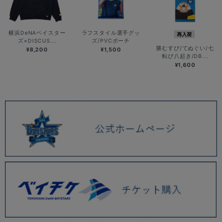
横浜DeNAベイスター
ラフスタイル選手グッ
再入荷
ズ×DISCUS...
ズ/PVCポーチ
勝むすび/てぬぐい/七
¥8,200
¥1,500
転び八起き/DB...
¥1,600