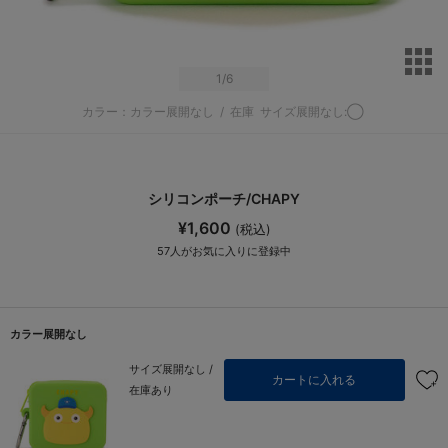
サ
1
/6
カラー：カラー展開なし
/
在庫
サイズ展開なし:◯
シリコンポーチ/CHAPY
¥1,600
(税込)
57
人がお気に入りに登録中
カラー展開なし
サイズ展開なし /
カートに入れる
在庫あり