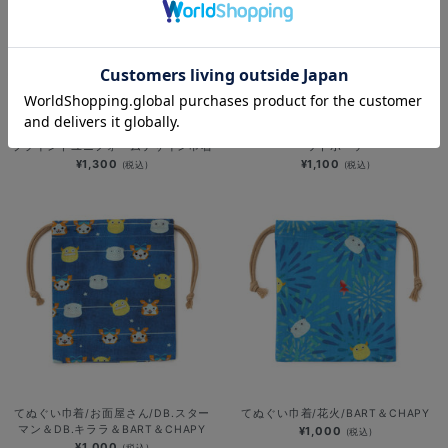
NEW
NEW
YOKOHAMA STAR☆NIGHT 2026/
ラフスタイル選手グッズ第3弾/フラ
ブラインドユニフォームデザイン巾着
ットポーチ
¥1,300
¥1,100
(税込)
(税込)
てぬぐい巾着/お面屋さん/DB.スター
てぬぐい巾着/花火/BART＆CHAPY
マン＆DB.キララ＆BART＆CHAPY
¥1,000
(税込)
¥1,000
(税込)