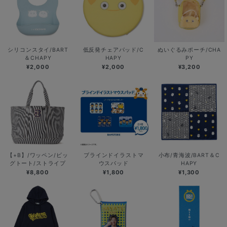
シリコンスタイ/BART
低反発チェアパッド/C
ぬいぐるみポーチ/CHA
＆CHAPY
HAPY
PY
¥2,000
¥2,000
¥3,200
【+B】/ワッペン/ビッ
ブラインドイラストマ
小布/青海波/BART＆C
グトート/ストライプ
ウスパッド
HAPY
¥8,800
¥1,800
¥1,300