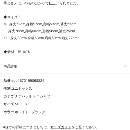
手と言えば」のものばかりで仕上げられました。
◆サイズ：
M...身丈72cm,身幅57cm,肩幅53cm,袖丈23cm
L...身丈76cm,身幅60cm,肩幅56cm,袖丈25cm
XL...身丈80cm,身幅63cm,肩幅59cm,袖丈27cm
◆素材：綿100%
商品詳細
品番
ydb4570199868836
性別
ユニセックス
カテゴリ
アパレル
>
Ｔシャツ
サイズ
M
L
XL
カラー
ホワイト
ブラック
※採寸の詳細につきましては、
サイズガイド
をご覧ください。