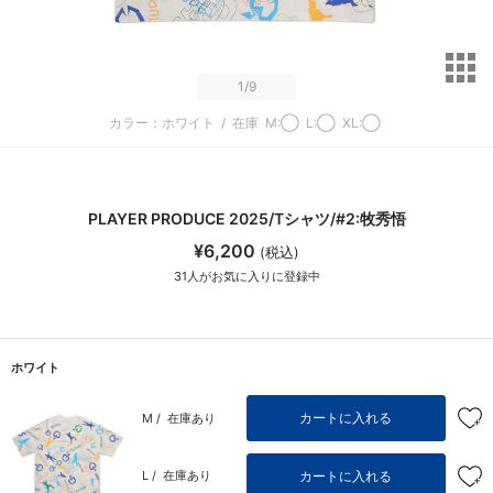
サ
1
/9
カラー：ホワイト
/
在庫
M:◯
L:◯
XL:◯
PLAYER PRODUCE 2025/Tシャツ/#2:牧秀悟
¥6,200
(税込)
31
人がお気に入りに登録中
ホワイト
カートに入れる
M /
在庫あり
カートに入れる
L /
在庫あり