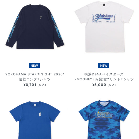
NEW
NEW
YOKOHAMA STAR☆NIGHT 2026/
横浜DeNAベイスターズ
速乾ロングTシャツ
×MOONEYES/発泡プリントTシャツ
¥6,701
¥5,000
(税込)
(税込)