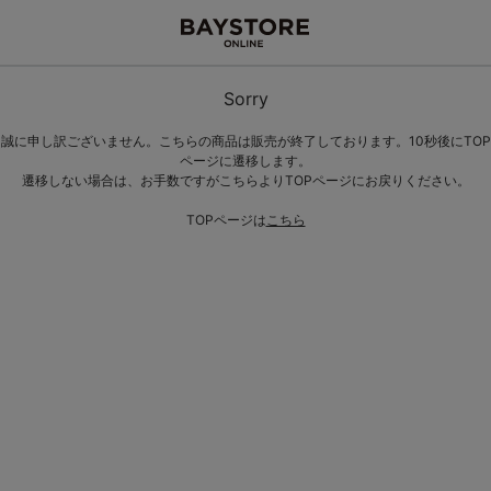
Sorry
誠に申し訳ございません。こちらの商品は販売が終了しております。10秒後にTOP
ページに遷移します。
遷移しない場合は、お手数ですがこちらよりTOPページにお戻りください。
TOPページは
こちら