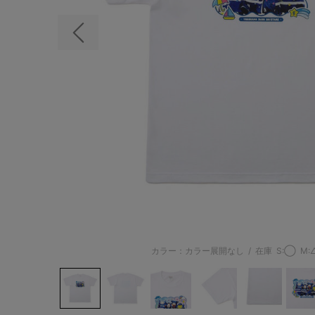
前の画像
カラー：カラー展開なし
/
在庫
S:◯
M: