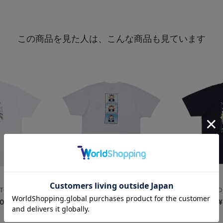
この商品を見た人は、こんな商品も見ています
ORY/Tシャ...
青いクリームソーダ/Tシャツ/DB.ス...
不思議の国のDB.
00
¥3,800
¥