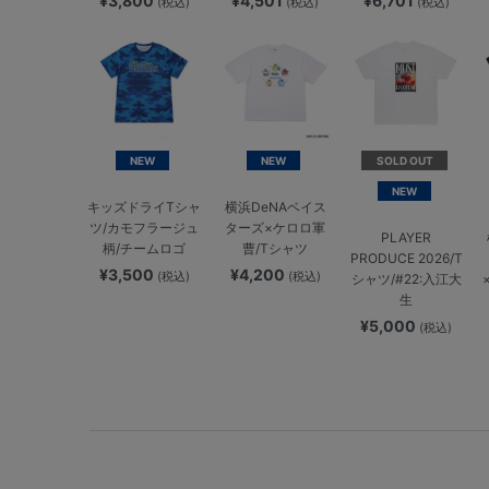
¥3,800
¥4,501
¥6,701
(税込)
(税込)
(税込)
NEW
NEW
SOLD OUT
NEW
キッズドライTシャ
横浜DeNAベイス
ツ/カモフラージュ
ターズ×ケロロ軍
PLAYER
柄/チームロゴ
曹/Tシャツ
PRODUCE 2026/T
¥3,500
¥4,200
(税込)
(税込)
シャツ/#22:入江大
生
¥5,000
(税込)