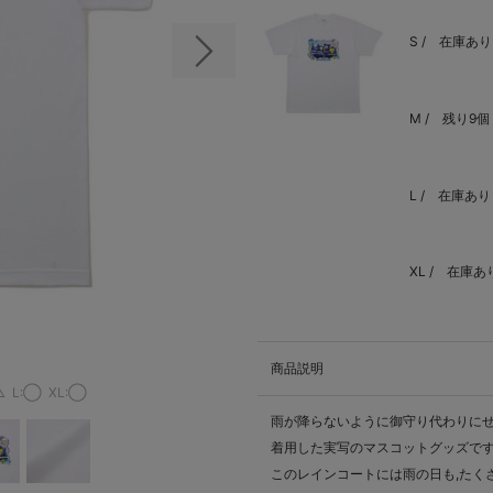
S /
在庫あり
次の画像
M /
残り9個
L /
在庫あり
XL /
在庫あ
商品説明
△
L:◯
XL:◯
雨が降らないように御守り代わりに
着用した実写のマスコットグッズで
このレインコートには雨の日も,たく