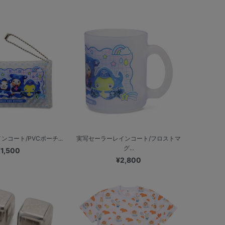
コート/PVCポーチ...
実写セーラーレインコート/フロストマ
グ...
¥1,500
¥2,800