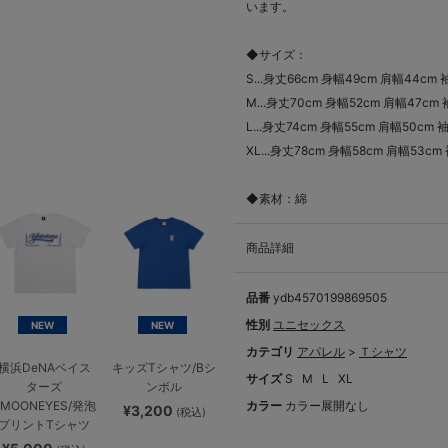
います。
◆サイズ：
S...身丈66cm 身幅49cm 肩幅44cm 
M...身丈70cm 身幅52cm 肩幅47cm
L...身丈74cm 身幅55cm 肩幅50cm 
XL...身丈78cm 身幅58cm 肩幅53cm
◆素材：綿
商品詳細
品番
ydb4570199869505
性別
ユニセックス
NEW
NEW
カテゴリ
アパレル
>
Ｔシャツ
横浜DeNAベイス
キッズTシャツ/Bシ
サイズ
S
M
L
XL
ターズ
ンボル
×MOONEYES/発泡
カラー
カラー展開なし
¥3,200
(税込)
プリントTシャツ